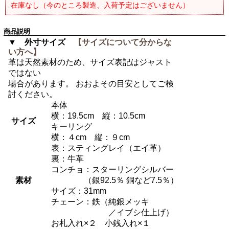
在庫なし（今のところ製造、入荷予定はございません）
商品説明
▼ 外寸サイズ
【サイズについて分からな
い方へ】
革は天然素材のため、サイズ表記はジャスト
ではない
場合があります。 おおよその目安としてご検
討ください。
本体
横：19.5cm 縦：10.5cm
サイズ
キーリング
横：４cm 縦：９cm
表：スティングレイ（エイ革）
裏：牛革
コンチョ：スターリングシルバー
素材
（銀92.5％ 銅など7.5％）
サイズ：31mm
チェーン：鉄（純銀メッキ
／イブシ仕上げ）
お札入れ×２ 小銭入れ×１