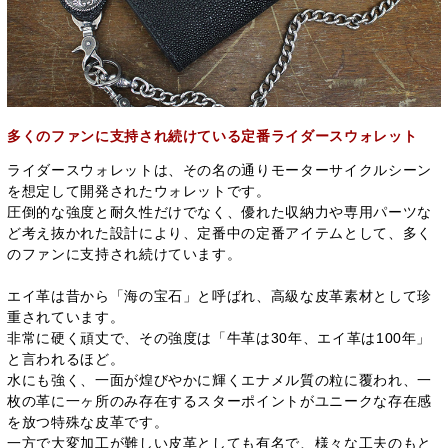
多くのファンに支持され続けている定番ライダースウォレット
ライダースウォレットは、その名の通りモーターサイクルシーン
を想定して開発されたウォレットです。
圧倒的な強度と耐久性だけでなく、優れた収納力や専用パーツな
ど考え抜かれた設計により、定番中の定番アイテムとして、多く
のファンに支持され続けています。
エイ革は昔から「海の宝石」と呼ばれ、高級な皮革素材として珍
重されています。
非常に硬く頑丈で、その強度は「牛革は30年、エイ革は100年」
と言われるほど。
水にも強く、一面が煌びやかに輝くエナメル質の粒に覆われ、一
枚の革に一ヶ所のみ存在するスターポイントがユニークな存在感
を放つ特殊な皮革です。
一方で大変加工が難しい皮革としても有名で、様々な工夫のもと