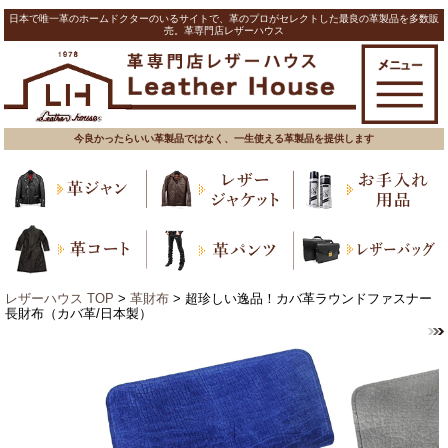
日本で唯一革のホームドクターのいるサイトで、革のプロがセレクトした最良の革製品を多数販
売。革専門店レザーハウス
今良かったらいい革製品ではなく、一生使える革製品を提供します
レザーハウス TOP
>
革財布
> 超珍しい逸品！カバ革ラウンドファスナー
長財布（カバ革/日本製）