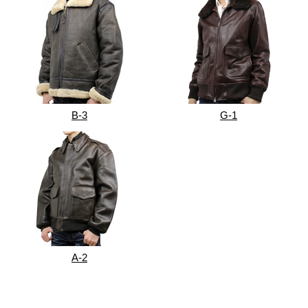
B-3
G-1
A-2