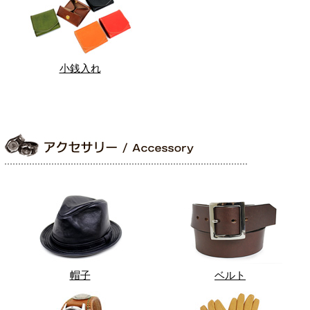
小銭入れ
帽子
ベルト