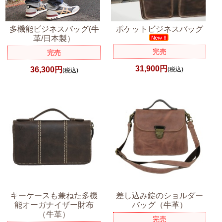
多機能ビジネスバッグ(牛
ポケットビジネスバッグ
革/日本製）
完売
完売
31,900円
36,300円
(税込)
(税込)
キーケースも兼ねた多機
差し込み錠のショルダー
能オーガナイザー財布
バッグ（牛革）
（牛革）
完売