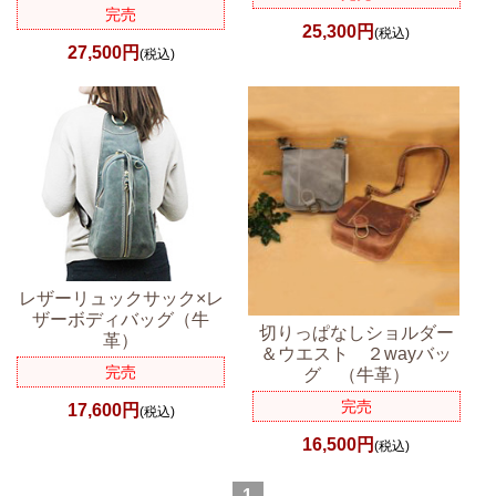
完売
25,300円
(税込)
27,500円
(税込)
レザーリュックサック×レ
ザーボディバッグ（牛
切りっぱなしショルダー
革）
＆ウエスト ２wayバッ
完売
グ （牛革）
完売
17,600円
(税込)
16,500円
(税込)
1