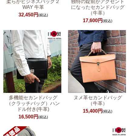
柔らかビジネスバッグ２
独特の錠前がアクセント
WAY 牛革
になったセカンドバッグ
（牛革）
32,450円
(税込)
17,600円
(税込)
多機能セカンドバッグ
ヌメ革セカンドバッグ
（クラッチバッグ）ハン
（牛革）
ドル付き(牛革)
15,400円
(税込)
16,500円
(税込)