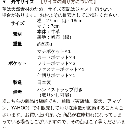
▼ 外寸サイズ
【サイズの測り方について】
革は天然素材のため、サイズ表記はジャストではない
場合があります。 おおよその目安としてご検討ください。
横：27cm 縦：18cm
サイズ
マチ：7cm
本体：牛革
素材
裏地：帆布（綿）
重量
約520g
マチポケット×１
カードポケット×４
ポケット
フリーポケット×２
ファスナーポケット×１
仕切りポケット×１
製造
日本製
ハンドストラップ付き
備考
（取り外し可能）
※こちらの商品は店頭でも、通販（実店舗、楽天、アマゾ
ン、YAHOO）でも販売しており在庫数が変動することもご
ざいます。お買い上げ頂いた 商品が在庫切れになってしま
っている場合もございますので、その点はご了承くださいま