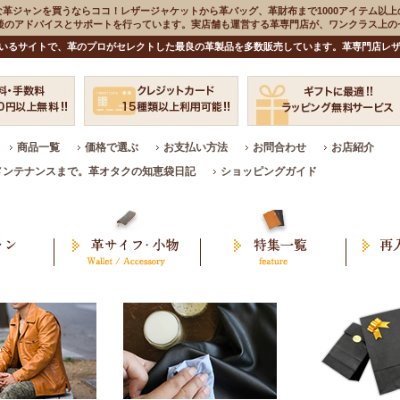
な革ジャンを買うならココ！レザージャケットから革バッグ、革財布まで1000アイテム以上
入後のアドバイスとサポートを行っています。実店舗も運営する革専門店が、ワンクラス上
いるサイトで、革のプロがセレクトした最良の革製品を多数販売しています。革専門店レザ
商品一覧
価格で選ぶ
お支払い方法
お問合わせ
お店紹介
メンテナンスまで。革オタクの知恵袋日記
ショッピングガイド