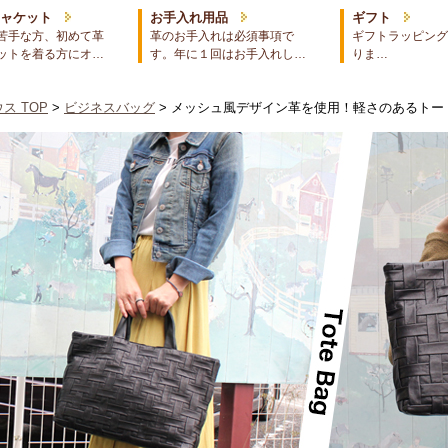
ジャケット
お手入れ用品
ギフト
苦手な方、初めて革
革のお手入れは必須事項で
ギフトラッピング
ットを着る方にオ…
す。年に１回はお手入れし…
りま…
ス TOP
>
ビジネスバッグ
> メッシュ風デザイン革を使用！軽さのあるトー