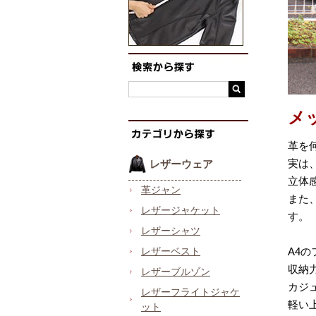
メ
革を
実は
レザーウェア
立体
革ジャン
また
レザージャケット
す。
レザーシャツ
レザーベスト
A4
収納
レザーブルゾン
カジ
レザーフライトジャケ
軽い
ット