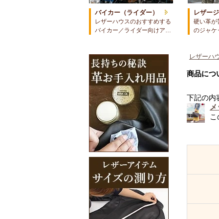
バイカー（ライダー）
レザー
レザーハウスのおすすめする
硬い革が
バイカー／ライダー向けア…
のジャケ
レザーハウ
商品につ
下記の内
メ
こ