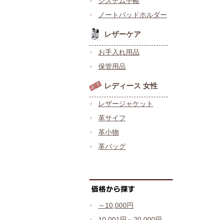
システム手帳
ノートパッドホルダー
レザーケア
お手入れ用品
保管用品
レディース 女性
レザージャケット
革サイフ
革小物
革バッグ
～10,000円
10,001円～20,000円