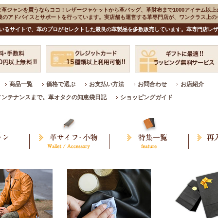
な革ジャンを買うならココ！レザージャケットから革バッグ、革財布まで1000アイテム以上
入後のアドバイスとサポートを行っています。実店舗も運営する革専門店が、ワンクラス上
いるサイトで、革のプロがセレクトした最良の革製品を多数販売しています。革専門店レザ
商品一覧
価格で選ぶ
お支払い方法
お問合わせ
お店紹介
メンテナンスまで。革オタクの知恵袋日記
ショッピングガイド