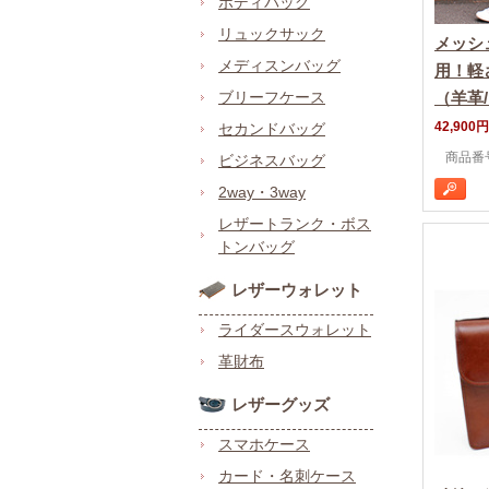
ボディバッグ
リュックサック
メッシ
メディスンバッグ
用！軽
ブリーフケース
（羊革
42,900円
セカンドバッグ
商品番号
ビジネスバッグ
2way・3way
レザートランク・ボス
トンバッグ
レザーウォレット
ライダースウォレット
革財布
レザーグッズ
スマホケース
カード・名刺ケース