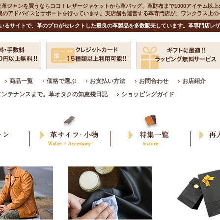
な革ジャンを買うならココ！レザージャケットから革バッグ、革財布まで1000アイテム以上
入後のアドバイスとサポートを行っています。実店舗も運営する革専門店が、ワンクラス上
いるサイトで、革のプロがセレクトした最良の革製品を多数販売しています。革専門店レザ
商品一覧
価格で選ぶ
お支払い方法
お問合わせ
お店紹介
メンテナンスまで。革オタクの知恵袋日記
ショッピングガイド