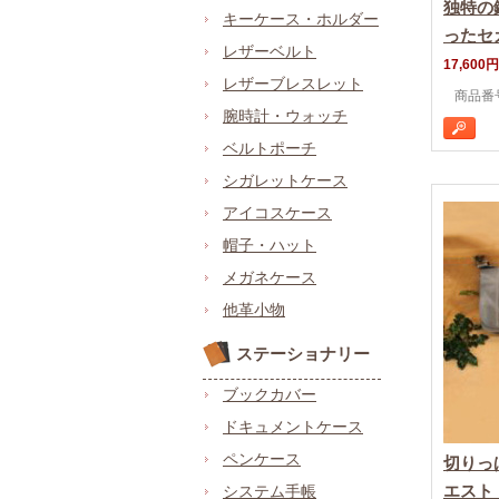
独特の
キーケース・ホルダー
ったセ
レザーベルト
17,600円
レザーブレスレット
商品番号 
腕時計・ウォッチ
ベルトポーチ
シガレットケース
アイコスケース
帽子・ハット
メガネケース
他革小物
ステーショナリー
ブックカバー
ドキュメントケース
ペンケース
切りっ
エスト
システム手帳