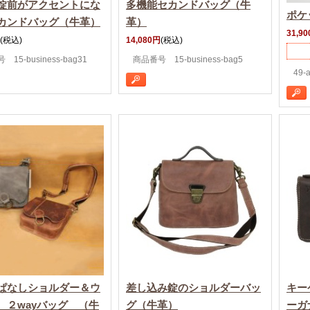
錠前がアクセントにな
多機能セカンドバッグ（牛
ポケ
カンドバッグ（牛革）
革）
31,9
(税込)
14,080円
(税込)
15-business-bag31
商品番号 15-business-bag5
49-
ぱなしショルダー＆ウ
差し込み錠のショルダーバッ
キー
 ２wayバッグ （牛
グ（牛革）
ーガ