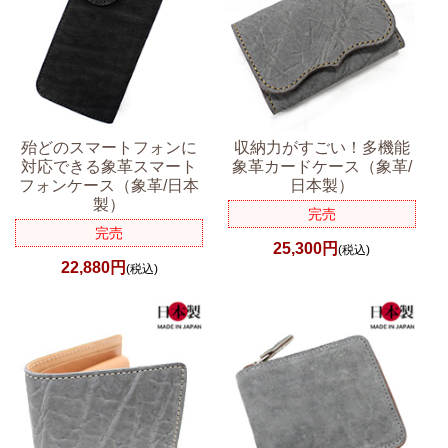
殆どのスマートフォンに
収納力がすごい！多機能
対応できる象革スマート
象革カードケース（象革/
フォンケース（象革/日本
日本製）
製）
完売
完売
25,300円
(税込)
22,880円
(税込)