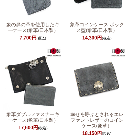
象の鼻の革を使用したキ
象革コインケース ボック
ーケース(象革/日本製）
ス型(象革/日本製）
7,700円
14,300円
(税込)
(税込)
象革ダブルファスナーキ
幸せを呼ぶとされるエレ
ーケース(象革/日本製）
ファントレザーのコイン
ケース(象革）
17,600円
(税込)
18,150円
(税込)