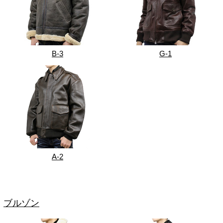
B-3
G-1
A-2
ブルゾン