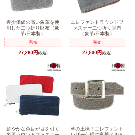
希少価値の高い象革を使
エレファントラウンドフ
用した二つ折り財布（象
ァスナー二つ折り財布
革/日本製）
（象革/日本製）
完売
完売
27,280円
27,500円
(税込)
(税込)
鮮やかな色目が目を引く
革の王様！エレファント
象革ラウンドファスナー
レザー仕様の豪華ベルト