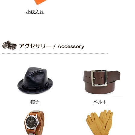
小銭入れ
帽子
ベルト