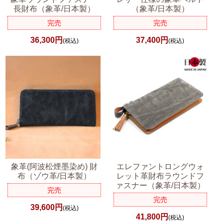
長財布（象革/日本製）
（象革/日本製）
完売
完売
36,300円
37,400円
(税込)
(税込)
象革(阿波松煙墨染め) 財
エレファントロングウォ
布（ゾウ革/日本製）
レット革財布ラウンドフ
ァスナー（象革/日本製）
完売
完売
39,600円
(税込)
41,800円
(税込)