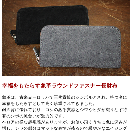
幸福をもたらす象革ラウンドファスナー長財布
象革は、古来ヨーロッパで王侯貴族のシンボルとされ、持つ者に
幸福をもたらすとして高く珍重されてきました。
耐久背に優れており、コシのある質感とシワやヒダが織りなす特
有のシボの風合いが魅力的です。
ベロアの様な起毛感がありますが、お使い頂くうちに色に深みが
増し、シワの部分はマットな表情が残るので緩やかなエイジング