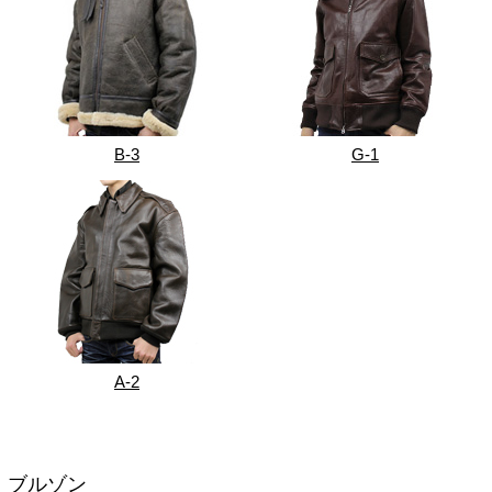
B-3
G-1
A-2
ブルゾン