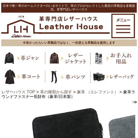
日本で唯一革のホームドクターのいるサイトで、革のプロがセレクトした最良の革製品を多数販
売。革専門店レザーハウス
今良かったらいい革製品ではなく、一生使える革製品を提供します
レザーハウス TOP
>
革の種類から探す
>
象革 （エレファント）
> 象革ラ
ウンドファスナー長財布（象革/日本製）