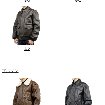
B-3
G-1
A-2
ブルゾン