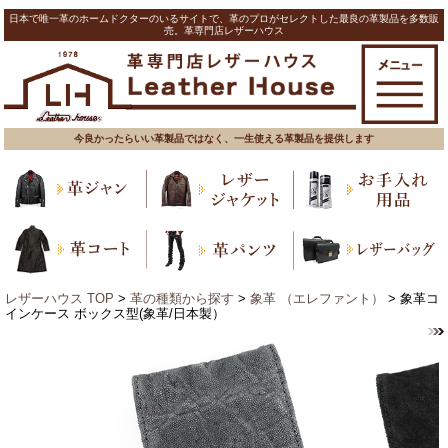
日本で唯一革のホームドクターのいるサイトで、革のプロがセレクトした最良の革製品を多数販
売。革専門店レザーハウス
今良かったらいい革製品ではなく、一生使える革製品を提供します
レザーハウス TOP
>
革の種類から探す
>
象革 （エレファント）
> 象革コ
インケース ボックス型(象革/日本製）