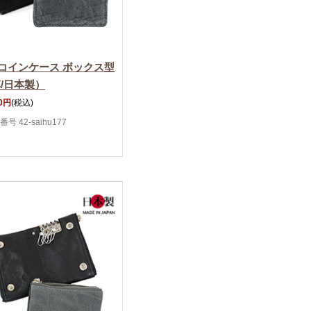
コインケース ボックス型
革/日本製）
00円
(税込)
号 42-saihu177