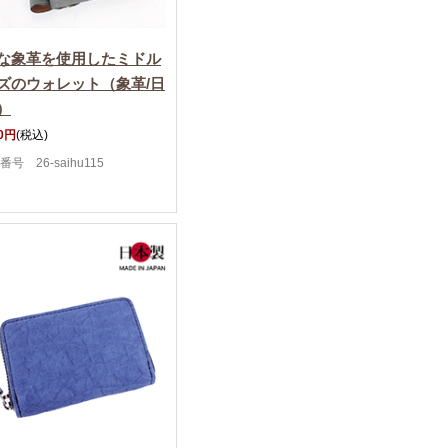
な象革を使用したミドル
ズのウォレット（象革/日
）
00円
(税込)
号 26-saihu115