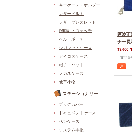
キーケース・ホルダー
レザーベルト
レザーブレスレット
腕時計・ウォッチ
阿波正
ベルトポーチ
ナー長
シガレットケース
39,600円
アイコスケース
商品番号 
帽子・ハット
メガネケース
他革小物
ステーショナリー
ブックカバー
ドキュメントケース
ペンケース
システム手帳