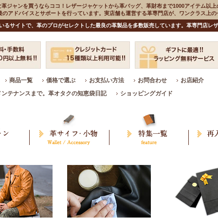
な革ジャンを買うならココ！レザージャケットから革バッグ、革財布まで1000アイテム以上
入後のアドバイスとサポートを行っています。実店舗も運営する革専門店が、ワンクラス上
いるサイトで、革のプロがセレクトした最良の革製品を多数販売しています。革専門店レザ
商品一覧
価格で選ぶ
お支払い方法
お問合わせ
お店紹介
メンテナンスまで。革オタクの知恵袋日記
ショッピングガイド