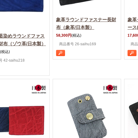
象革ラウンドファスナー長財
象革
布（象革/日本製）
ース
藍染めラウンドファス
58,300円
(税込)
17,6
財布（ゾウ革/日本製）
商品番号 26-saihu169
商品番
(税込)
42-saihu218