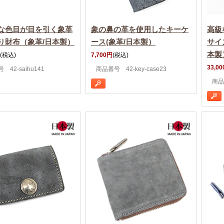
な色目が目を引く象革
象の鼻の革を使用したキーケ
高級
り財布（象革/日本製）
ース(象革/日本製）
サイ
本製
(税込)
7,700円
(税込)
33,0
 42-saihu141
商品番号 42-key-case23
商品番