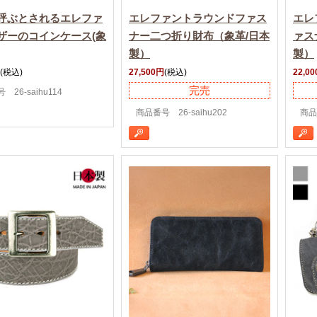
呼ぶとされるエレファ
エレファントラウンドファス
エレ
ザーのコインケース(象
ナー二つ折り財布（象革/日本
ァス
製）
製）
(税込)
27,500円
(税込)
22,0
完売
26-saihu114
商品番号 26-saihu202
商品