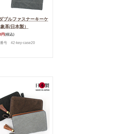
ダブルファスナーキーケ
(象革/日本製）
00円
(税込)
号 42-key-case20