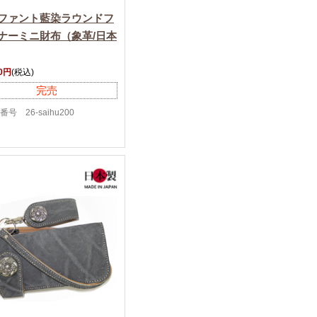
ファント藍染ラウンドフ
ナーミニ財布（象革/日本
00円
(税込)
完売
番号 26-saihu200