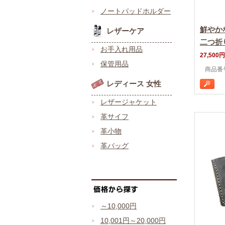
ノートパッドホルダー
鮮やか
レザーケア
二つ折
お手入れ用品
27,500円
保管用品
商品番号
レディース 女性
レザージャケット
革サイフ
革小物
革バッグ
～10,000円
10,001円～20,000円