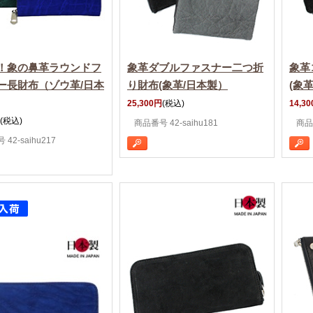
！象の鼻革ラウンドフ
象革ダブルファスナー二つ折
象革
ー長財布（ゾウ革/日本
り財布(象革/日本製）
(象
25,300円
(税込)
14,3
(税込)
商品番号 42-saihu181
商品番
42-saihu217