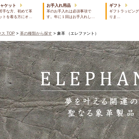
ジャケット
お手入れ用品
ギフト
苦手な方、初めて革
革のお手入れは必須事項で
ギフトラッピング
ットを着る方にオ…
す。年に１回はお手入れし…
りま…
ス TOP
>
革の種類から探す
> 象革 （エレファント）