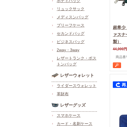
ボディバッグ
リュックサック
メディスンバッグ
ブリーフケース
超希少
セカンドバッグ
ァスナ
製）
ビジネスバッグ
44,000円
2way・3way
商品番号 
レザートランク・ボス
トンバッグ
レザーウォレット
ライダースウォレット
革財布
レザーグッズ
スマホケース
カード・名刺ケース