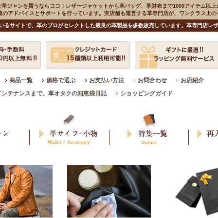
な革ジャンを買うならココ！レザージャケットから革バッグ、革財布まで1000アイテム以上
入後のアドバイスとサポートを行っています。実店舗も運営する革専門店が、ワンクラス上
いるサイトで、革のプロがセレクトした最良の革製品を多数販売しています。革専門店レザ
商品一覧
価格で選ぶ
お支払い方法
お問合わせ
お店紹介
メンテナンスまで。革オタクの知恵袋日記
ショッピングガイド