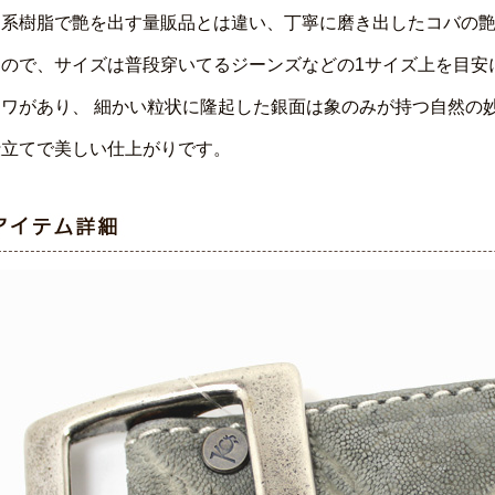
ト系樹脂で艶を出す量販品とは違い、丁寧に磨き出したコバの艶
るので、サイズは普段穿いてるジーンズなどの1サイズ上を目安
シワがあり、 細かい粒状に隆起した銀面は象のみが持つ自然の
仕立てで美しい仕上がりです。