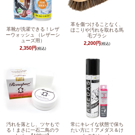
革を傷つけることなく、
革靴が洗濯できる！レザ
ほこりや汚れを取れる馬
ーウォッシュ （レザーシ
毛ブラシ
ューズ用）
2,200円
(税込)
2,350円
(税込)
汚れを落とし、ツヤもで
常にキレイな状態で保ち
る！まさに一石二鳥のラ
たい方に！アメダス＆け