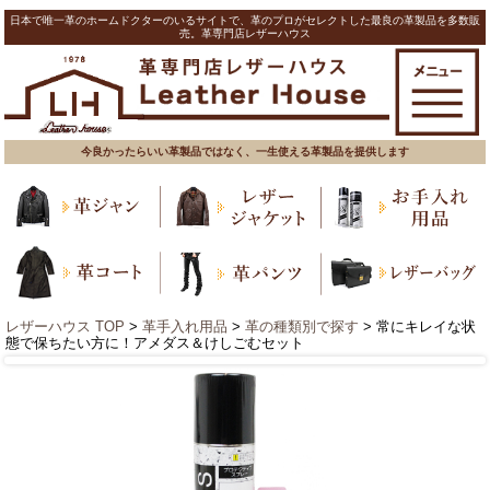
日本で唯一革のホームドクターのいるサイトで、革のプロがセレクトした最良の革製品を多数販
売。革専門店レザーハウス
今良かったらいい革製品ではなく、一生使える革製品を提供します
レザーハウス TOP
>
革手入れ用品
>
革の種類別で探す
> 常にキレイな状
態で保ちたい方に！アメダス＆けしごむセット