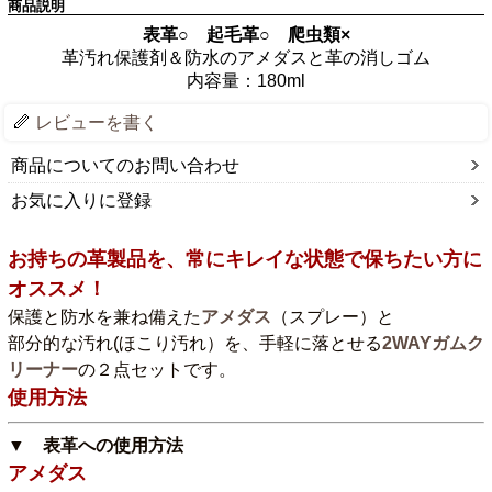
商品説明
表革○ 起毛革○ 爬虫類×
革汚れ保護剤＆防水のアメダスと革の消しゴム
内容量：180ml
レビューを書く
商品についてのお問い合わせ
お気に入りに登録
お持ちの革製品を、常にキレイな状態で保ちたい方に
オススメ！
保護と防水を兼ね備えた
アメダス
（スプレー）と
部分的な汚れ(ほこり汚れ）を、手軽に落とせる
2WAYガムク
リーナー
の２点セットです。
使用方法
▼ 表革への使用方法
アメダス