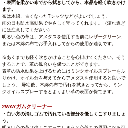
・表面を柔かい布でから拭きしてから、本品を軽く吹きかけ
ます。
布は木綿、古くなったTシャツなどがよいでしょう。
雨の日も防水高効果でやさしく守ってくれます。（濡れ過ぎ
には注意してください）
明るい色の革は、アメダスを使用する前に
レザークリーン
、
または木綿の布でお手入れしてからの使用が適切です。
※あくまでも軽く吹きかけることを心掛けてください。そう
することで、革の風合いを保つことができます。
表革の防水効果を上げるためには
ミンクオイルスプレー
をふ
りかけ、オイル分を与えてからアメダスを使用すると良いで
しょう。 帰宅後、木綿の布で汚れを拭きとってから、ミン
クオイルスプレーするとよりよい革の表面が保てます。
2WAYガムクリーナー
・白い方の消しゴムで汚れている部分を優しくこすりましょ
う。
明るい色の革は強くこすってしまうと色落ちの原因になる可