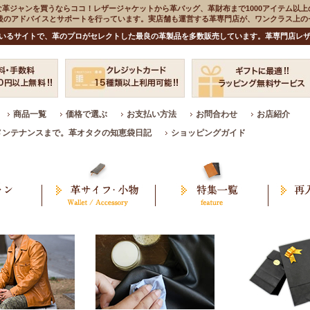
な革ジャンを買うならココ！レザージャケットから革バッグ、革財布まで1000アイテム以上
入後のアドバイスとサポートを行っています。実店舗も運営する革専門店が、ワンクラス上
いるサイトで、革のプロがセレクトした最良の革製品を多数販売しています。革専門店レザ
商品一覧
価格で選ぶ
お支払い方法
お問合わせ
お店紹介
メンテナンスまで。革オタクの知恵袋日記
ショッピングガイド