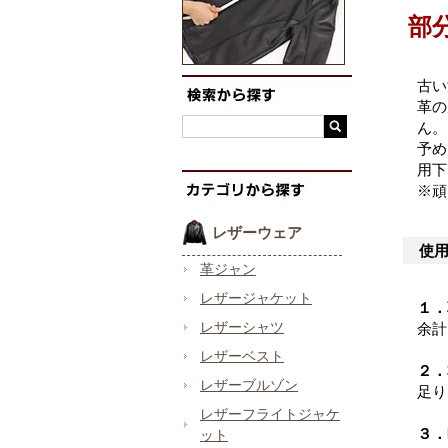
部
古い
革の
ん。
予め
用下
※頑
レザーウェア
使
革ジャン
レザージャケット
１．
レザーシャツ
余計
レザーベスト
２．
レザーブルゾン
足り
レザーフライトジャケ
３．
ット