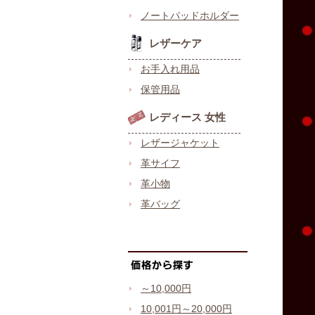
ノートパッドホルダー
レザーケア
お手入れ用品
保管用品
レディース 女性
レザージャケット
革サイフ
革小物
革バッグ
～10,000円
10,001円～20,000円