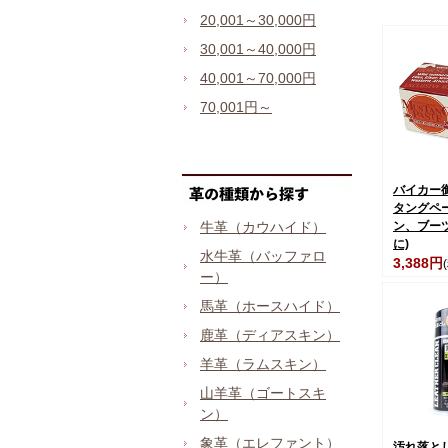
20,001～30,000円
30,001～40,000円
40,001～70,000円
70,001円～
バイカー
タングペ
牛革（カウハイド）
ン、ブー
に)
水牛革（バッファロ
3,388円
ー）
馬革（ホースハイド）
鹿革（ディアスキン）
羊革（ラムスキン）
山羊革（ゴートスキ
ン）
象革（エレファント）
汚れ落と