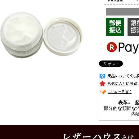
表革○ 
部分的な頑固な
内容