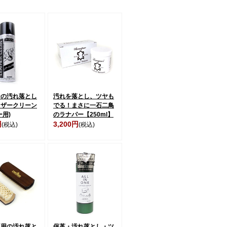
ンの汚れ落とし
汚れを落とし、ツヤも
レザークリーン
でる！まさに一石二鳥
ー用)
のラナパー【250ml】
円
3,200円
(税込)
(税込)
専用の汚れ落と
保革・汚れ落とし・ツ