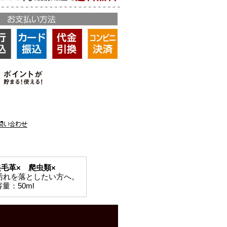
起毛革× 爬虫類×
汚れを落としたい方へ。
量：50ml