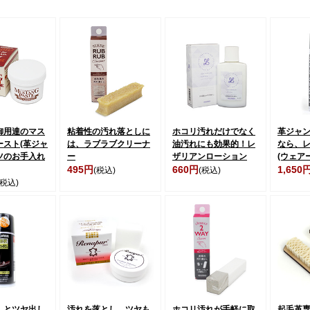
御用達のマス
粘着性の汚れ落としに
ホコリ汚れだけでなく
革ジャ
ースト(革ジャ
は、ラブラブクリーナ
油汚れにも効果的！レ
なら、
ツのお手入れ
ー
ザリアンローション
(ウェア
495円
660円
1,650
(税込)
(税込)
(税込)
しとツヤ出し
汚れを落とし、ツヤも
ホコリ汚れが手軽に取
起毛革