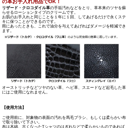
の革お手入れ用品でOK！
リザード・クロコダイル革
の手垢汚れなどをとり、革本来のツヤを蘇
らせるローションタイプのクリームです。
お肌のお手入れと同じことを１年に１回、してあげるだけで永くステ
キに保つことができるのです。
雨にあったときも、これで油分を与えてあげればダメージを軽減でき
ます。
オーストリッチなどツヤのない革、ヘビ革、スエードなど起毛した革
にはご使用になれません。
【使用方法】
ご使用前に、対象物の表面の汚れを馬毛ブラシ、もしくは柔らかい布
で取り除いて下さい。
布は木綿、古くなったTシャツのはぎれなどで柔らかいものであれば