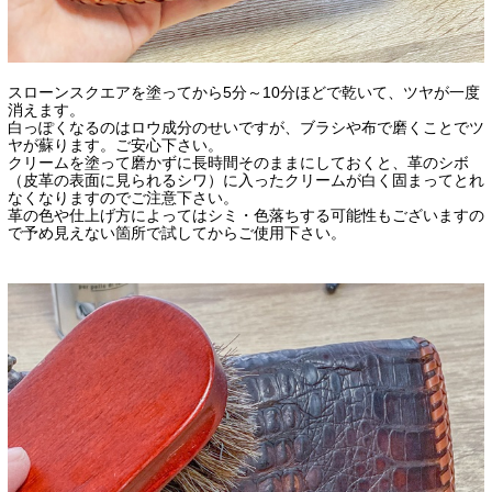
スローンスクエアを塗ってから5分～10分ほどで乾いて、ツヤが一度
消えます。
白っぽくなるのはロウ成分のせいですが、ブラシや布で磨くことでツ
ヤが蘇ります。ご安心下さい。
クリームを塗って磨かずに長時間そのままにしておくと、革のシボ
（皮革の表面に見られるシワ）に入ったクリームが白く固まってとれ
なくなりますのでご注意下さい。
革の色や仕上げ方によってはシミ・色落ちする可能性もございますの
で予め見えない箇所で試してからご使用下さい。