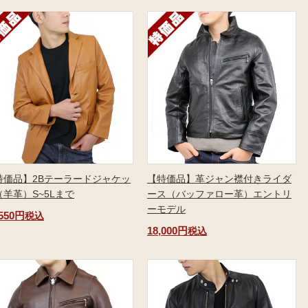
特価品】2Bテーラードジャケッ
【特価品】革ジャン襟付きライダ
（羊革）S~5Lまで
ース（バッファロー革）エントリ
ーモデル
,550円
税込
18,000円
税込