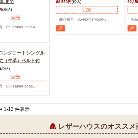
3Lまで
88,550円
(税込)
62,1
完売
円
(税込)
完売
商品番号 05-leather-coat-8
商品番
05-leather-coat-4
ロングコートシングル
cm丈（牛革）ベルト付
(税込)
完売
05-leather-coat-1
中 1-13 件表示
レザーハウスのオススメ