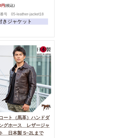
00円
(税込)
号 05-leather-jacket18
付きジャケット
コート（馬革）ハンドダ
ングホース レザージャ
ト 日本製 S~2Lまで