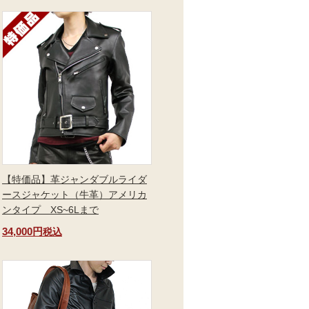
【特価品】革ジャンダブルライダ
ースジャケット（牛革）アメリカ
ンタイプ XS~6Lまで
34,000円
税込