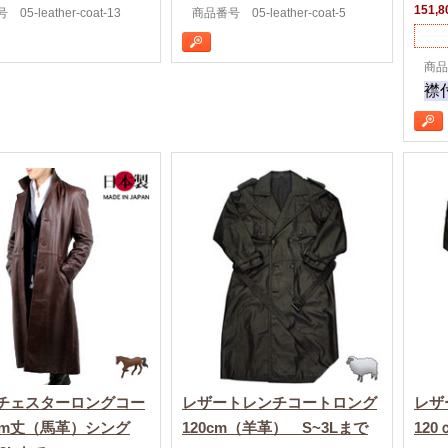
151,
05-leather-coat-13
商品番号 05-leather-coat-5
商品番
襟
チェスターロングコー
レザートレンチコートロング
レザ
0cm丈（馬革）シング
120cm（羊革） S~3Lまで
12