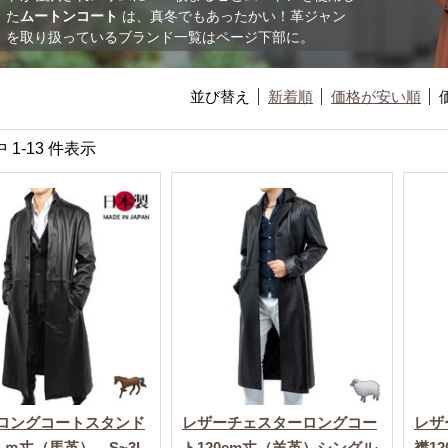
た
ムートンコート
は、真冬でもあったかい！革ジャン
を取り扱っているブランド一覧はページ下部に。
並び替え
新着順
価格が安い順
中 1-13 件表示
ロングコートスタンド
レザーチェスターロングコー
レザ
ｃｍ丈（馬革） S~3L
ト120cm丈（羊革）シングル
襟1