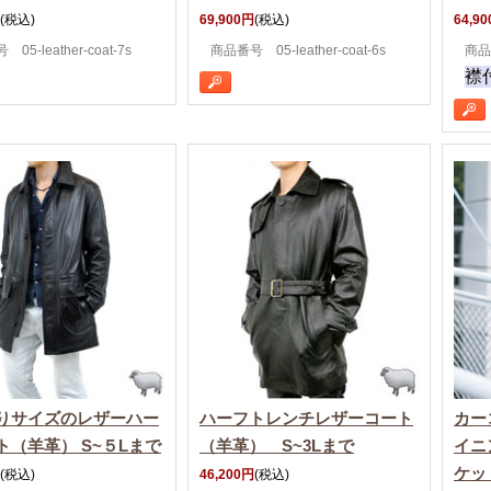
(税込)
69,900円
(税込)
64,9
05-leather-coat-7s
商品番号 05-leather-coat-6s
商品番
襟
りサイズのレザーハー
ハーフトレンチレザーコート
カー
ト（羊革） S~５Lまで
（羊革） S~3Lまで
イニ
ケッ
(税込)
46,200円
(税込)