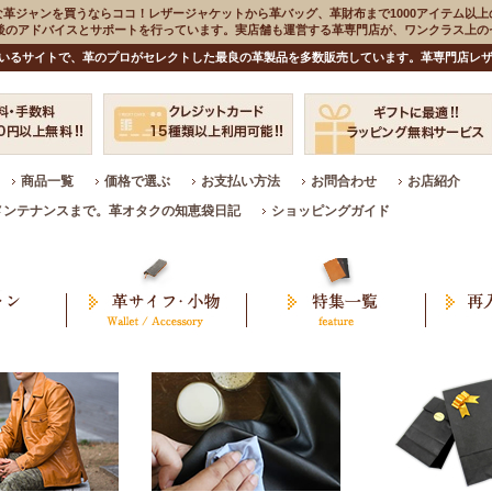
な革ジャンを買うならココ！レザージャケットから革バッグ、革財布まで1000アイテム以上
入後のアドバイスとサポートを行っています。実店舗も運営する革専門店が、ワンクラス上
いるサイトで、革のプロがセレクトした最良の革製品を多数販売しています。革専門店レザ
商品一覧
価格で選ぶ
お支払い方法
お問合わせ
お店紹介
メンテナンスまで。革オタクの知恵袋日記
ショッピングガイド