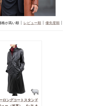
価格が高い順
レビュー順
優先度順
ーロングコートスタンド
20ｃｍ（羊革） S~3Lま