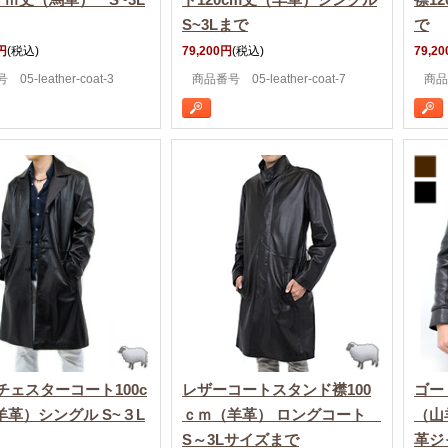
S~3Lまで
で
円
(税込)
79,200円
(税込)
79,2
05-leather-coat-3
商品番号 05-leather-coat-7
商品番
チェスターコート100c
レザーコートスタンド襟100
ゴー
羊革）シングル S~３L
ｃｍ（羊革） ロングコート
（山
S～3Lサイズまで
革ジ