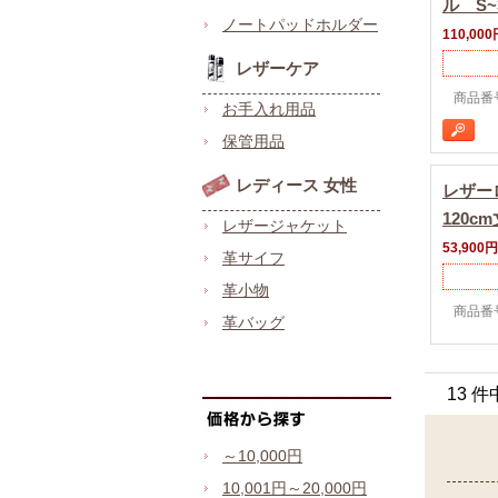
ル S~
ノートパッドホルダー
110,000
レザーケア
商品番号 
お手入れ用品
保管用品
レディース 女性
レザー
120
レザージャケット
53,900円
革サイフ
革小物
商品番号 
革バッグ
13 件
～10,000円
10,001円～20,000円