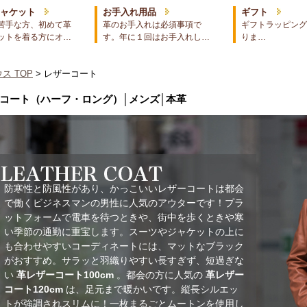
ジャケット
お手入れ用品
ギフト
苦手な方、初めて革
革のお手入れは必須事項で
ギフトラッピング
ットを着る方にオ…
す。年に１回はお手入れし…
りま…
ス TOP
> レザーコート
コート（ハーフ・ロング）│メンズ│本革
防寒性と防風性があり、かっこいいレザーコートは都会
で働くビジネスマンの男性に人気のアウターです！プラ
ットフォームで電車を待つときや、街中を歩くときや寒
い季節の通勤に重宝します。スーツやジャケットの上に
も合わせやすいコーディネートには、マットなブラック
がおすすめ。サラッと羽織りやすい長すぎず、短過ぎな
い
革レザーコート100cm
。都会の方に人気の
革レザー
コート120cm
は、足元まで暖かいです。縦長シルエッ
トが強調されスリムに！一枚まるごとムートンを使用し