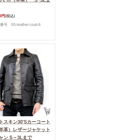
00円
(税込)
号 05-leather-coat-6
トスキン30'Sカーコート
羊革）レザージャケット
ャン S～3Lまで