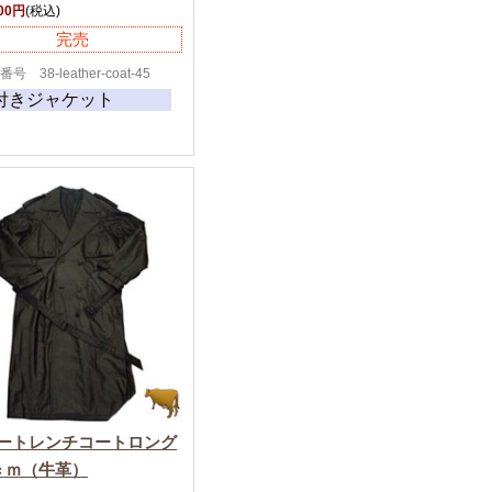
800円
(税込)
完売
号 38-leather-coat-45
付きジャケット
ートレンチコートロング
0ｃｍ（牛革）