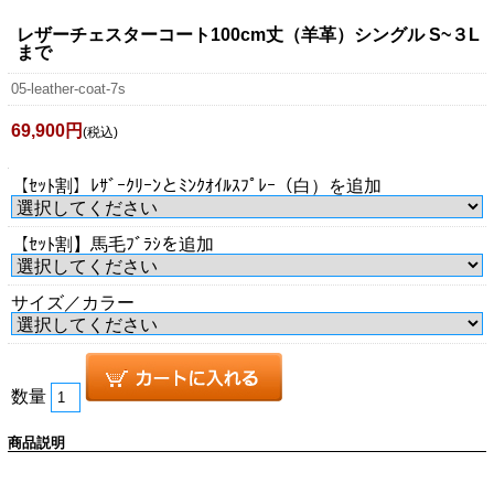
レザーチェスターコート100cm丈（羊革）シングル S~３L
まで
05-leather-coat-7s
69,900円
(税込)
【ｾｯﾄ割】ﾚｻﾞｰｸﾘｰﾝとﾐﾝｸｵｲﾙｽﾌﾟﾚｰ（白）を追加
【ｾｯﾄ割】馬毛ﾌﾞﾗｼを追加
サイズ／カラー
数量
商品説明