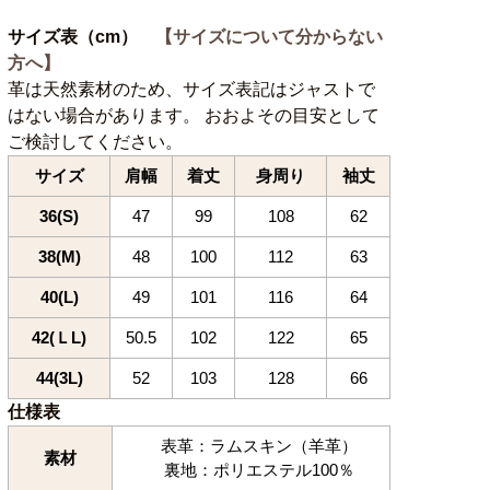
サイズ表（cm）
【サイズについて分からない
方へ】
革は天然素材のため、サイズ表記はジャストで
はない場合があります。 おおよその目安として
ご検討してください。
サイズ
肩幅
着丈
身周り
袖丈
36(S)
47
99
108
62
38(M)
48
100
112
63
40(L)
49
101
116
64
42(ＬL)
50.5
102
122
65
44(3L)
52
103
128
66
仕様表
表革：ラムスキン（羊革）
素材
裏地：ポリエステル100％