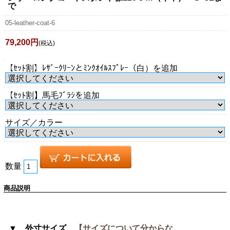
で
05-leather-coat-6
79,200円
(税込)
【ｾｯﾄ割】ﾚｻﾞｰｸﾘｰﾝとﾐﾝｸｵｲﾙｽﾌﾟﾚｰ（白）を追加
【ｾｯﾄ割】馬毛ﾌﾞﾗｼを追加
サイズ／カラー
数量
商品説明
▼ 外寸サイズ
【サイズについて分からな