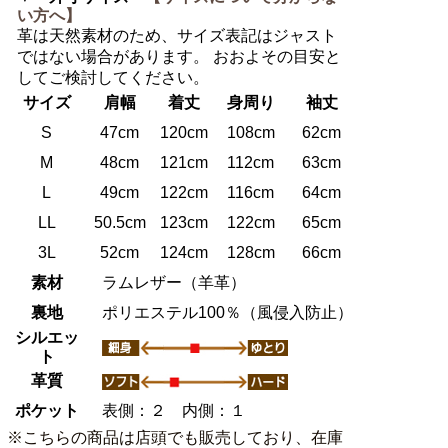
い方へ】
革は天然素材のため、サイズ表記はジャスト
ではない場合があります。 おおよその目安と
してご検討してください。
サイズ
肩幅
着丈
身周り
袖丈
S
47cm
120cm
108cm
62cm
M
48cm
121cm
112cm
63cm
L
49cm
122cm
116cm
64cm
LL
50.5cm
123cm
122cm
65cm
3L
52cm
124cm
128cm
66cm
素材
ラムレザー（羊革）
裏地
ポリエステル100％（風侵入防止）
シルエッ
ト
革質
ポケット
表側：２ 内側：１
※こちらの商品は店頭でも販売しており、在庫