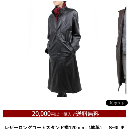
レザーロングコートスタンド襟120ｃｍ（羊革） S~3Lま