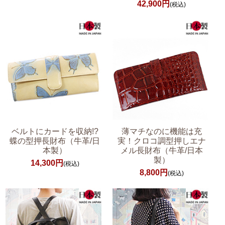
42,900円
(税込)
ベルトにカードを収納!?
薄マチなのに機能は充
蝶の型押長財布（牛革/日
実！クロコ調型押しエナ
本製）
メル長財布（牛革/日本
製）
14,300円
(税込)
8,800円
(税込)