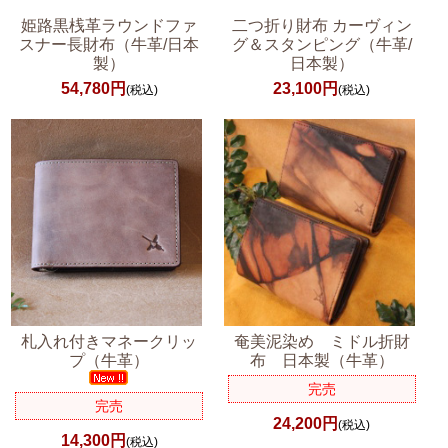
姫路黒桟革ラウンドファ
二つ折り財布 カーヴィン
スナー長財布（牛革/日本
グ＆スタンピング（牛革/
製）
日本製）
54,780円
23,100円
(税込)
(税込)
札入れ付きマネークリッ
奄美泥染め ミドル折財
プ（牛革）
布 日本製（牛革）
完売
完売
24,200円
(税込)
14,300円
(税込)