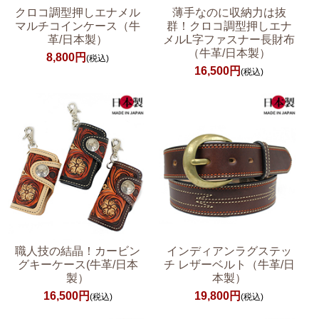
クロコ調型押しエナメル
薄手なのに収納力は抜
マルチコインケース（牛
群！クロコ調型押しエナ
革/日本製）
メルL字ファスナー長財布
（牛革/日本製）
8,800円
(税込)
16,500円
(税込)
職人技の結晶！カービン
インディアンラグステッ
グキーケース(牛革/日本
チ レザーベルト（牛革/日
製）
本製）
16,500円
19,800円
(税込)
(税込)