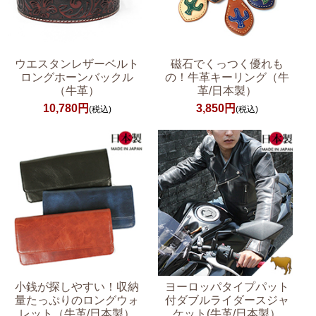
ウエスタンレザーベルト
磁石でくっつく優れも
ロングホーンバックル
の！牛革キーリング（牛
（牛革）
革/日本製）
10,780円
3,850円
(税込)
(税込)
小銭が探しやすい！収納
ヨーロッパタイプパット
量たっぷりのロングウォ
付ダブルライダースジャ
レット（牛革/日本製）
ケット(牛革/日本製）