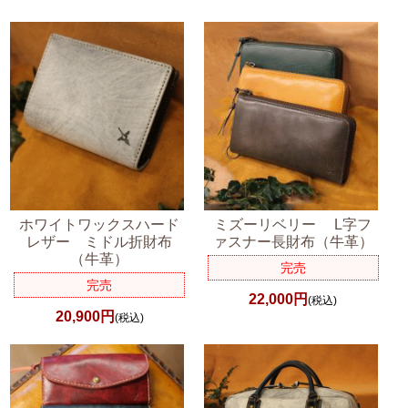
ホワイトワックスハード
ミズーリベリー L字フ
レザー ミドル折財布
ァスナー長財布（牛革）
（牛革）
完売
完売
22,000円
(税込)
20,900円
(税込)