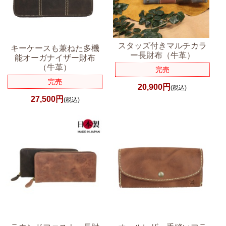
スタッズ付きマルチカラ
キーケースも兼ねた多機
ー長財布（牛革）
能オーガナイザー財布
（牛革）
完売
完売
20,900円
(税込)
27,500円
(税込)