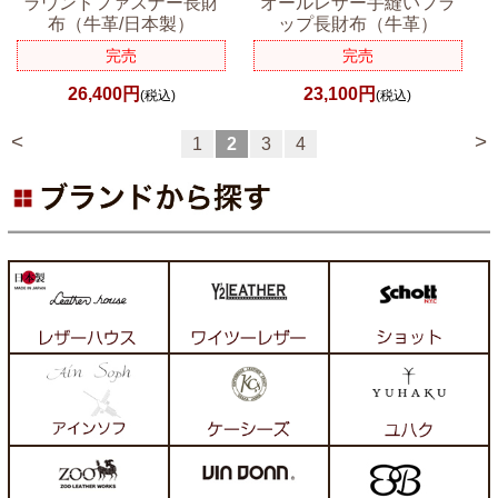
ラウンドファスナー長財
オールレザー手縫いフラ
布（牛革/日本製）
ップ長財布（牛革）
完売
完売
26,400円
23,100円
(税込)
(税込)
<
>
1
2
3
4