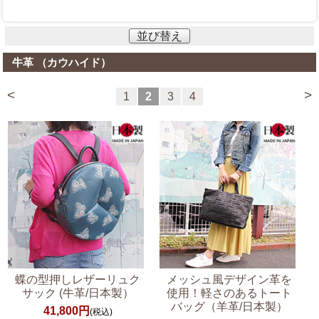
並び替え
牛革 （カウハイド）
<
>
1
2
3
4
蝶の型押しレザーリュク
メッシュ風デザイン革を
サック (牛革/日本製）
使用！軽さのあるトート
バッグ（羊革/日本製）
41,800円
(税込)