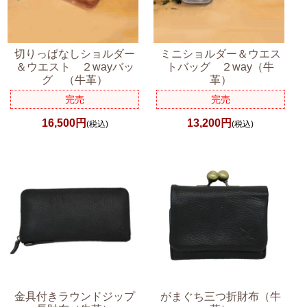
切りっぱなしショルダー
ミニショルダー＆ウエス
＆ウエスト ２wayバッ
トバッグ ２way（牛
グ （牛革）
革）
完売
完売
16,500円
13,200円
(税込)
(税込)
金具付きラウンドジップ
がまぐち三つ折財布（牛