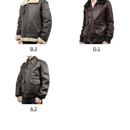
B-3
G-1
A-2