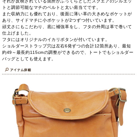
それが反映されている箇所がふっくらとしたスクエアのシルエッ
トと調節可能なマチのベルトと太い肩当てです。
また収納力にも優れており、後面に薄い革の大きめなポケットが
あり、サイドマチに小ポケットが2つずつ付いています。
頑丈さにもこだわり、底に補強革をし、フタの外周は革で巻いて
仕上げました。
フタにはオリジナルのイカリボタンが付いています。
ショルダーストラップ穴は左右6発ずつの合計12箇所あり、最短
約49～最長約115cmの調整ができるので、トートでもショルダー
バッグとしても使えます。