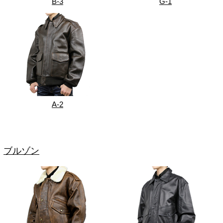
B-3
G-1
A-2
ブルゾン