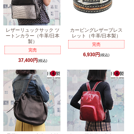
レザーリュックサック ツ
カービングレザーブレス
ートンカラー（牛革/日本
レット（牛革/日本製）
製）
完売
完売
6,930円
(税込)
37,400円
(税込)