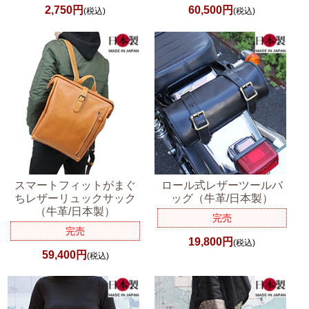
2,750円
60,500円
(税込)
(税込)
スマートフィットがまぐ
ロール式レザーツールバ
ちレザーリュックサック
ッグ（牛革/日本製）
（牛革/日本製）
完売
完売
19,800円
(税込)
59,400円
(税込)