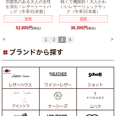
雰囲気のある大人の女性
軽くて機能的！大人かわ
を演出！レザートートバ
いいレザーリュックサッ
ッグ（牛革/日本製）
ク（牛革/日本製）
完売
完売
52,800円
36,300円
(税込)
(税込)
<
>
1
2
3
4