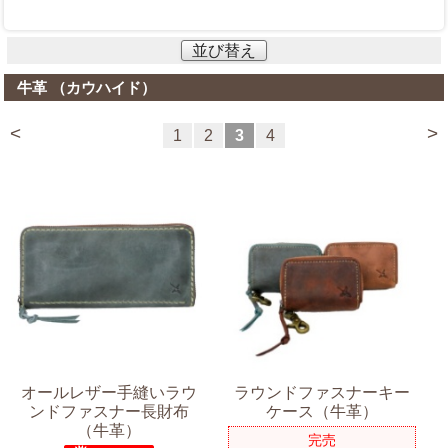
並び替え
牛革 （カウハイド）
<
>
1
2
3
4
オールレザー手縫いラウ
ラウンドファスナーキー
ンドファスナー長財布
ケース（牛革）
（牛革）
完売