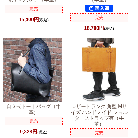
ボディバッグ （牛革）
（牛革）
完売
完売
15,400円
(税込)
18,700円
(税込)
自立式トートバッグ（牛
レザートランク 角型 Mサ
革）
イズ ハンドメイド ショル
ダーストラップ有（牛
完売
革）
9,328円
(税込)
完売