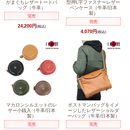
がまぐちレザートートバ
型押L字ファスナーレザー
ッグ（牛革）
ペンケース（牛革/日本
製）
完売
完売
24,200円
(税込)
4,070円
(税込)
マカロンシルエットのレ
ポストマンバッグをイメ
ザー小銭入（牛革/日本
ージしたレザーショルダ
製）
ーバッグ（牛革/日本製）
完売
完売