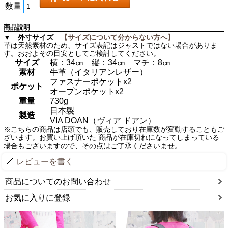
数量
商品説明
▼ 外寸サイズ
【サイズについて分からない方へ】
革は天然素材のため、サイズ表記はジャストではない場合がありま
す。おおよその目安としてご検討してください。
サイズ
横：34㎝ 縦：34㎝ マチ：8㎝
素材
牛革（イタリアンレザー）
ファスナーポケットx2
ポケット
オープンポケットx2
重量
730g
日本製
製造
VIA DOAN（ヴィア ドアン）
※こちらの商品は店頭でも、販売しており在庫数が変動することもご
ざいます。お買い上げ頂いた 商品が在庫切れになってしまっている
場合もございますので、その点はご了承くださいませ。
レビューを書く
商品についてのお問い合わせ
お気に入りに登録