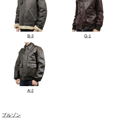
B-3
G-1
A-2
ブルゾン