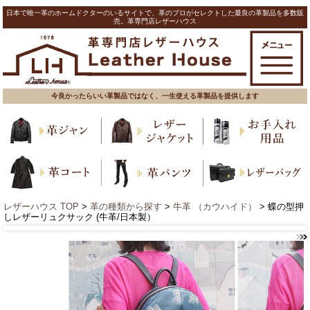
日本で唯一革のホームドクターのいるサイトで、革のプロがセレクトした最良の革製品を多数販
売。革専門店レザーハウス
今良かったらいい革製品ではなく、一生使える革製品を提供します
レザーハウス TOP
>
革の種類から探す
>
牛革 （カウハイド）
> 蝶の型押
しレザーリュクサック (牛革/日本製）