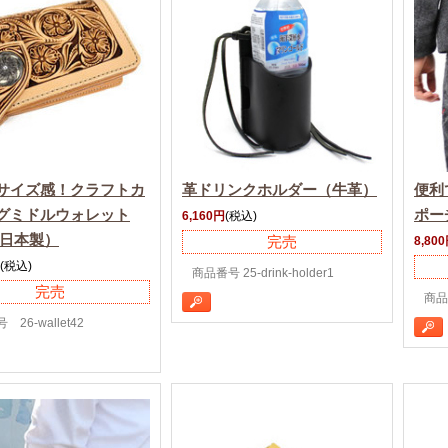
サイズ感！クラフトカ
革ドリンクホルダー（牛革）
便利
グミドルウォレット
ポー
6,160円
(税込)
/日本製）
完売
8,80
(税込)
商品番号 25-drink-holder1
完売
商品番
26-wallet42