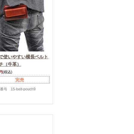
で使いやすい横長ベルト
チ（牛革）
0円
(税込)
完売
号 15-belt-pouch9