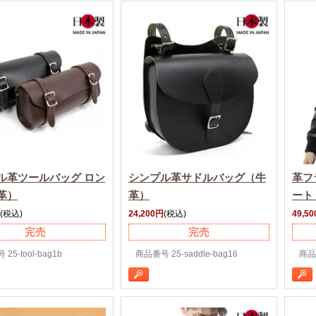
ル革ツールバッグ ロン
シンプル革サドルバッグ（牛
革フ
革）
革）
ート
(税込)
24,200円
(税込)
49,5
完売
完売
25-tool-bag1b
商品番号 25-saddle-bag16
商品番