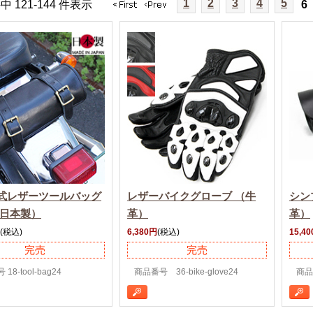
1
2
3
4
5
件中 121-144 件表示
6
式レザーツールバッグ
レザーバイクグローブ （牛
シン
/日本製）
革）
革）
(税込)
6,380円
(税込)
15,4
完売
完売
18-tool-bag24
商品番号 36-bike-glove24
商品番