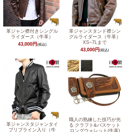
革ジャン襟付きシングル
革ジャンスタンド襟シン
ライダース（牛革）
グルライダース（牛革）
XS~7Lまで
43,000円
(税込)
43,000円
(税込)
職人の熟練した技巧が光
革ジャンスタジャンタイ
る クラフト&バスケット
プリブライン入り（牛
ロングウォレット(牛革)