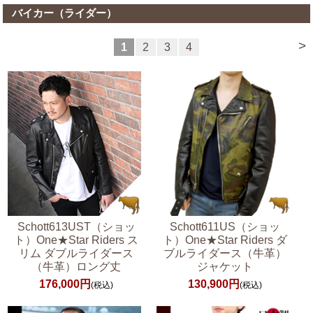
バイカー（ライダー）
>
1
2
3
4
Schott613UST（ショッ
Schott611US（ショッ
ト）One★Star Riders ス
ト）One★Star Riders ダ
リム ダブルライダース
ブルライダース（牛革）
（牛革）ロング丈
ジャケット
176,000円
130,900円
(税込)
(税込)