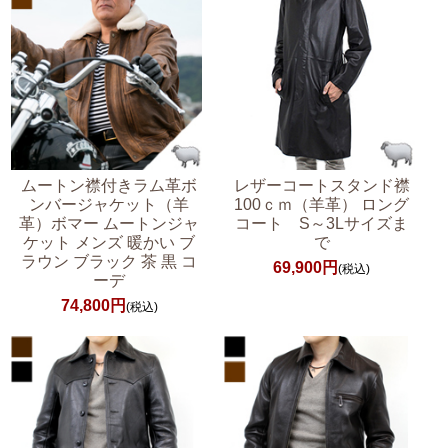
ムートン襟付きラム革ボ
レザーコートスタンド襟
ンバージャケット（羊
100ｃｍ（羊革） ロング
革）ボマー ムートンジャ
コート S～3Lサイズま
ケット メンズ 暖かい ブ
で
ラウン ブラック 茶 黒 コ
69,900円
(税込)
ーデ
74,800円
(税込)