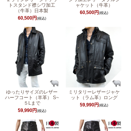
トスタンド襟シワ加工
ャケット（牛革）
（牛革）日本製
60,500円
(税込)
60,500円
(税込)
ゆったりサイズのレザー
ミリタリーレザージャケ
ハーフコート（羊革） S~
ット（ラム革）ロング
５Lまで
59,990円
(税込)
59,990円
(税込)