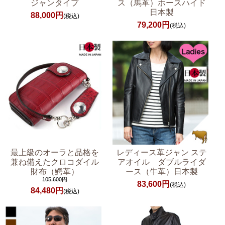
ジャンタイプ
ス（馬革）ホースハイド
日本製
88,000円
(税込)
79,200円
(税込)
最上級のオーラと品格を
レディース革ジャン ステ
兼ね備えたクロコダイル
アオイル ダブルライダ
財布（鰐革）
ース（牛革）日本製
105,600円
83,600円
(税込)
84,480円
(税込)