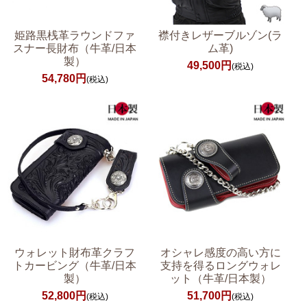
姫路黒桟革ラウンドファ
襟付きレザーブルゾン(ラ
スナー長財布（牛革/日本
ム革)
製）
49,500円
(税込)
54,780円
(税込)
ウォレット財布革クラフ
オシャレ感度の高い方に
トカービング（牛革/日本
支持を得るロングウォレ
製）
ット（牛革/日本製）
52,800円
51,700円
(税込)
(税込)