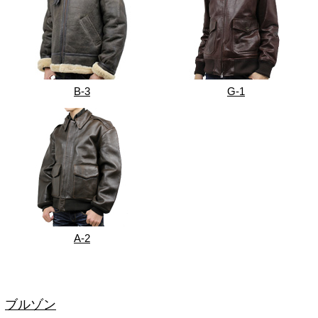
B-3
G-1
A-2
ブルゾン