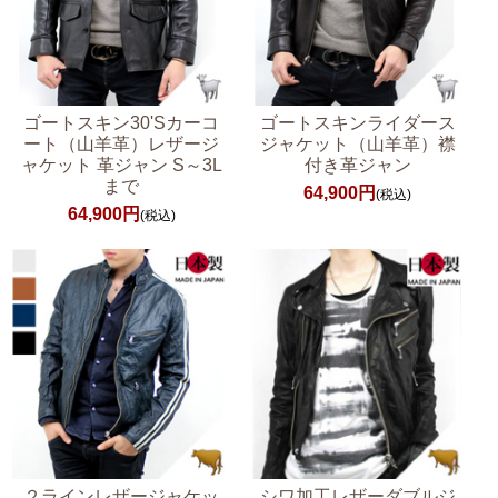
ゴートスキン30'Sカーコ
ゴートスキンライダース
ート（山羊革）レザージ
ジャケット（山羊革）襟
ャケット 革ジャン S～3L
付き革ジャン
まで
64,900円
(税込)
64,900円
(税込)
２ラインレザージャケッ
シワ加工レザーダブルジ