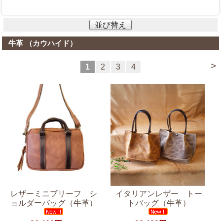
並び替え
牛革 （カウハイド）
>
1
2
3
4
レザーミニブリーフ シ
イタリアンレザー トー
ョルダーバッグ（牛革）
トバッグ（牛革）