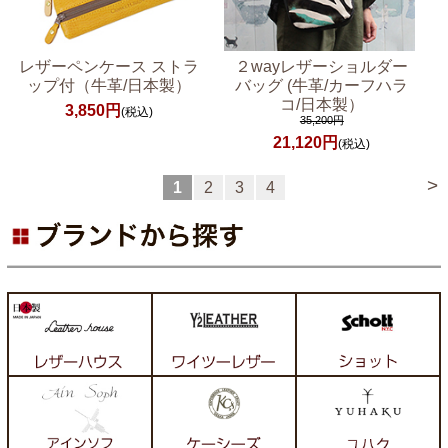
レザーペンケース ストラ
２wayレザーショルダー
ップ付（牛革/日本製）
バッグ (牛革/カーフハラ
コ/日本製）
3,850円
(税込)
35,200円
21,120円
(税込)
>
1
2
3
4