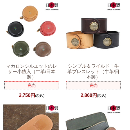
マカロンシルエットのレ
シンプル＆ワイルド！牛
ザー小銭入（牛革/日本
革ブレスレット（牛革/日
製）
本製）
完売
完売
2,750円
2,860円
(税込)
(税込)