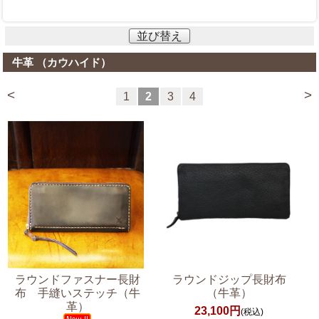
並び替え
牛革 （カウハイド）
<
>
1
2
3
4
ラウンドファスナー長財
ラウンドジップ長財布
布 手縫いステッチ（牛
（牛革）
革）
23,100円
(税込)