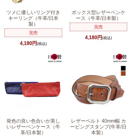
ツメに優しいリング付き
ボックス型レザーペンケ
キーリング（牛革/日本
ース（牛革/日本製）
製）
完売
完売
4,180円
(税込)
4,180円
(税込)
発色の良い色合いが美し
レザーベルト 40mm幅 カ
いレザーペンケース（牛
ービングスタンプ(牛革/日
革/日本製）
本製）