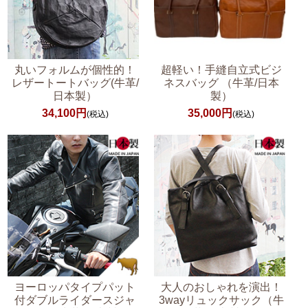
丸いフォルムが個性的！
超軽い！手縫自立式ビジ
レザートートバッグ(牛革/
ネスバッグ （牛革/日本
日本製）
製）
34,100円
35,000円
(税込)
(税込)
ヨーロッパタイプパット
大人のおしゃれを演出！
付ダブルライダースジャ
3wayリュックサック（牛