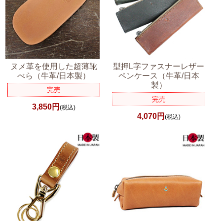
ヌメ革を使用した超薄靴
型押L字ファスナーレザー
べら（牛革/日本製）
ペンケース（牛革/日本
製）
完売
完売
3,850円
(税込)
4,070円
(税込)