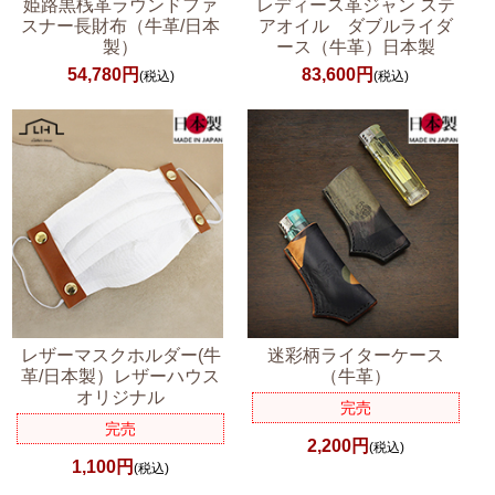
姫路黒桟革ラウンドファ
レディース革ジャン ステ
スナー長財布（牛革/日本
アオイル ダブルライダ
製）
ース（牛革）日本製
54,780円
83,600円
(税込)
(税込)
レザーマスクホルダー(牛
迷彩柄ライターケース
革/日本製）レザーハウス
（牛革）
オリジナル
完売
完売
2,200円
(税込)
1,100円
(税込)