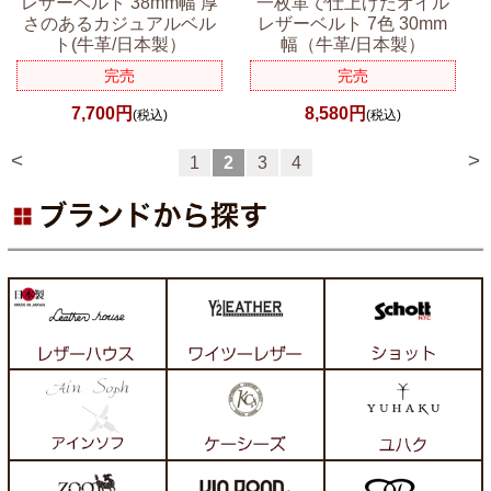
レザーベルト 38mm幅 厚
一枚革で仕上げたオイル
さのあるカジュアルベル
レザーベルト 7色 30mm
ト(牛革/日本製）
幅（牛革/日本製）
完売
完売
7,700円
8,580円
(税込)
(税込)
<
>
1
2
3
4