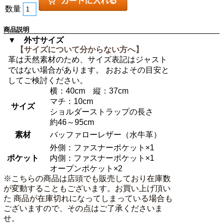
数量
商品説明
▼ 外寸サイズ
【サイズについて分からない方へ】
革は天然素材のため、サイズ表記はジャスト
ではない場合があります。 おおよその目安と
してご検討ください。
横：40cm 縦：37cm
マチ：10cm
サイズ
ショルダーストラップの長さ
約46～95cm
素材
バッファローレザー（水牛革）
外側：ファスナーポケット×1
ポケット
内側：ファスナーポケット×1
オープンポケット×2
※こちらの商品は店頭でも販売しており在庫数
が変動することもございます。お買い上げ頂い
た 商品が在庫切れになってしまっている場合も
ございますので、その点はご了承くださいま
せ。