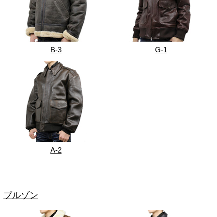
B-3
G-1
A-2
ブルゾン