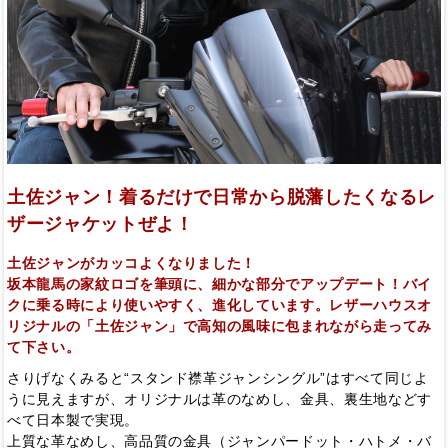
土佐ジャン！着るだけで日常から脱藩したくなるレ
ザージャケットぜよ！
土佐ジャンがカッコよくなりました！
坂本龍馬の家紋ロゴを筆頭に、細かな部分でアップデート！バイ
クに乗る時により使いやすく、進化しています。レザーハウスオ
リジナルの「土佐ジャン」で高知の風味に包まれながら走ってみ
て下さい。
さりげなくみると“スタンド襟革ジャンシングル”はすべて同じよ
うに見えますが、オリジナルは革のなめし、金具、裏生地などす
べて日本製で実現。
上質な革なめし、高品質の金具（ジャンパードット・ハトメ・バ