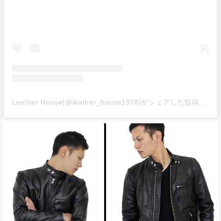
Leather House(@leather_house1978)がシェアした投稿
-
20