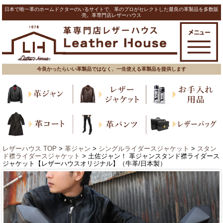
日本で唯一革のホームドクターのいるサイトで、革のプロがセレクトした最良の革製品を多数販
売。革専門店レザーハウス
今良かったらいい革製品ではなく、一生使える革製品を提供します
レザーハウス TOP
>
革ジャン
>
シングルライダースジャケット
>
スタン
ド襟ライダースジャケット
> 土佐ジャン！ 革ジャンスタンド襟ライダース
ジャケット【レザーハウスオリジナル】（牛革/日本製）