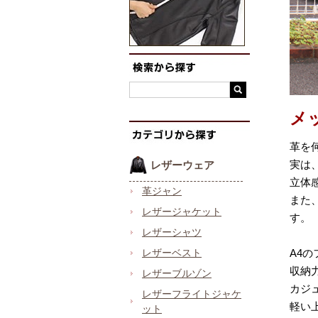
メ
革を
実は
レザーウェア
立体
革ジャン
また
レザージャケット
す。
レザーシャツ
レザーベスト
A4
収納
レザーブルゾン
カジ
レザーフライトジャケ
軽い
ット