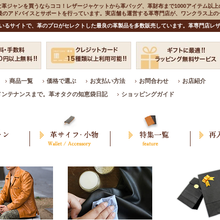
な革ジャンを買うならココ！レザージャケットから革バッグ、革財布まで1000アイテム以上
入後のアドバイスとサポートを行っています。実店舗も運営する革専門店が、ワンクラス上
いるサイトで、革のプロがセレクトした最良の革製品を多数販売しています。革専門店レザ
商品一覧
価格で選ぶ
お支払い方法
お問合わせ
お店紹介
メンテナンスまで。革オタクの知恵袋日記
ショッピングガイド