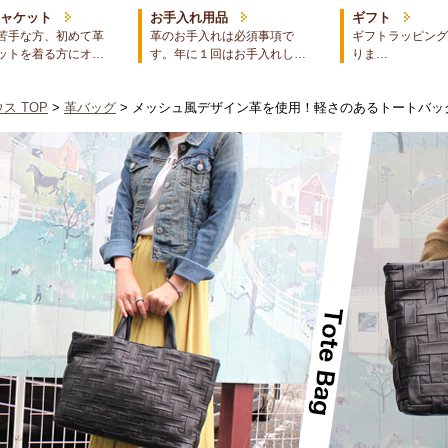
ジャケット
お手入れ用品
ギフト
苦手な方、初めて革
革のお手入れは必須事項で
ギフトラッピング
ットを着る方にオ…
す。年に１回はお手入れし…
りま…
ス TOP
>
革バッグ
> メッシュ風デザイン革を使用！軽さのあるトートバッ