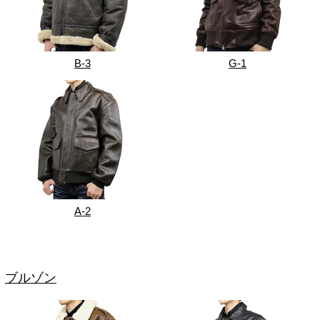
B-3
G-1
A-2
ブルゾン