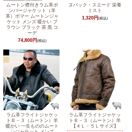
ムートン襟付きラム革ボ
ヌバック・スエード 栄養
ンバージャケット（羊
ミスト
革）ボマー ムートンジャ
1,320円
(税込)
ケット メンズ 暖かい ブ
ラウン ブラック 茶 黒 コ
ーデ
74,800円
(税込)
ラム革フライトジャケッ
ラム革フライトジャケッ
トＢ－３（ムートン）羊
トＢ－３（ムートン）羊
暖かい 一生もののムート
【４Ｌ・５Ｌサイズ】
ンジャケット メンズ