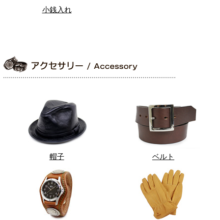
小銭入れ
帽子
ベルト