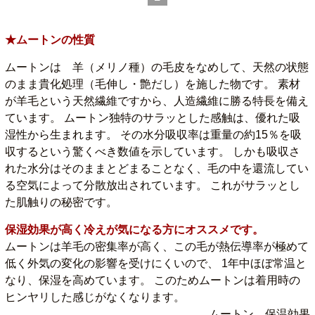
★ムートンの性質
ムートンは 羊（メリノ種）の毛皮をなめして、天然の状態
のまま貴化処理（毛伸し・艶だし）を施した物です。 素材
が羊毛という天然繊維ですから、人造繊維に勝る特長を備え
ています。 ムートン独特のサラッとした感触は、優れた吸
湿性から生まれます。 その水分吸収率は重量の約15％を吸
収するという驚くべき数値を示しています。 しかも吸収さ
れた水分はそのままとどまることなく、毛の中を還流してい
る空気によって分散放出されています。 これがサラッとし
た肌触りの秘密です。
保湿効果が高く冷えが気になる方にオススメです。
ムートンは羊毛の密集率が高く、この毛が熱伝導率が極めて
低く外気の変化の影響を受けにくいので、 1年中ほぼ常温と
なり、保湿を高めています。 このためムートンは着用時の
ヒンヤリした感じがなくなります。
ムートン 保温効果