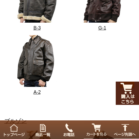
B-3
G-1
A-2
ブルゾン