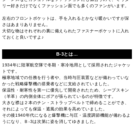
リー好きだけでなくファッション面でも多くのファンがいます。
左右のフロントポケットは、手を入れるとかなり暖かいですが深
さはあまりありません。
大切な物はそれぞれの裏に備えられたファスナーポケットに入れ
ておくと良いですよ♪
B-3とは…
1934年に陸軍航空隊で冬期・寒冷地用として採用されたジャケッ
トです。
極寒地域での任務を行う者や、当時与圧装置などが備わっていな
かった戦略爆撃機の搭乗者などに支給されていました。
保温性・耐寒性を第一に優先して開発されたため、シープスキン
（羊革）の内側全体にボアが張られているのが特徴です。
大きな襟は２本のチン・ストラップベルトで締めることができ、
それによっても保温・遮風の効果を高めていました。
その後1940年代になると爆撃機に与圧・温度調節機能が備わるよ
うになり、Ｂ-3は次第に姿を消してゆきました。