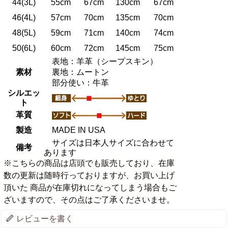
44(3L)
55cm
67cm
130cm
67cm
46(4L)
57cm
70cm
135cm
70cm
48(5L)
59cm
71cm
140cm
74cm
50(6L)
60cm
72cm
145cm
75cm
表地：羊革（シープスキン）
素材
裏地：ムートン
部分使い：牛革
シルエッ
ト
革質
製造
MADE IN USA
サイズは日本人サイズに合わせて
備考
あります
※こちらの商品は店頭でも販売しており、在庫
数の更新は随時行っておりますが、お買い上げ
頂いた 商品が在庫切れになってしまう場合もご
ざいますので、その点はご了承くださいませ。
レビューを書く