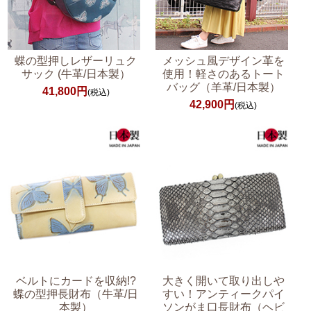
蝶の型押しレザーリュク
メッシュ風デザイン革を
サック (牛革/日本製）
使用！軽さのあるトート
バッグ（羊革/日本製）
41,800円
(税込)
42,900円
(税込)
ベルトにカードを収納!?
大きく開いて取り出しや
蝶の型押長財布（牛革/日
すい！アンティークパイ
本製）
ソンがま口長財布（ヘビ