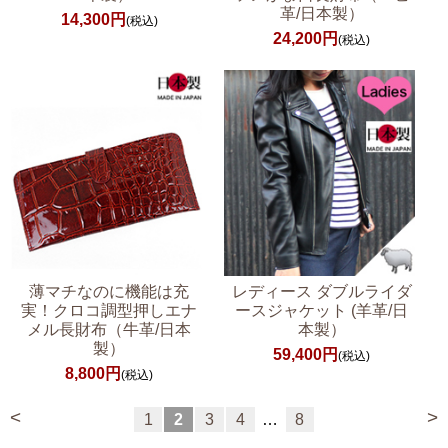
革/日本製）
14,300円
(税込)
24,200円
(税込)
薄マチなのに機能は充
レディース ダブルライダ
実！クロコ調型押しエナ
ースジャケット (羊革/日
メル長財布（牛革/日本
本製）
製）
59,400円
(税込)
8,800円
(税込)
<
>
1
2
3
4
…
8