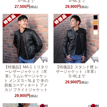
S~5Lまで
S~6Lまで
27,500円
29,900円
(税込)
(税込)
【特価品】MA-1 ミリタリ
【特価品】スタンド襟 レ
ーレザージャケット（羊
ザージャケット（羊革）
革）ラムレザージャケッ
S~6Lまで
ト メンズ S～5Lまで 冬の
29,900円
(税込)
鉄板コーディネート アメ
カジ フライトジャケット
29,900円
(税込)