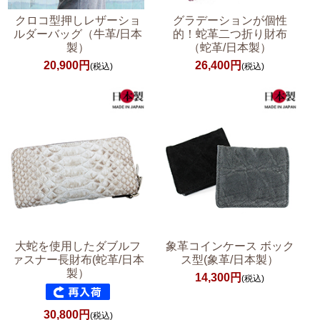
クロコ型押しレザーショ
グラデーションが個性
ルダーバッグ（牛革/日本
的！蛇革二つ折り財布
製）
（蛇革/日本製）
20,900円
26,400円
(税込)
(税込)
大蛇を使用したダブルフ
象革コインケース ボック
ァスナー長財布(蛇革/日本
ス型(象革/日本製）
製）
14,300円
(税込)
30,800円
(税込)