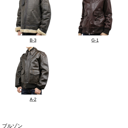
B-3
G-1
A-2
ブルゾン