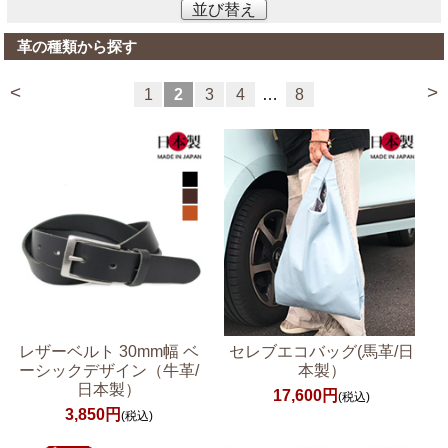
並び替え
革の種類から探す
<
>
1
2
3
4
…
8
レザーベルト 30mm幅 ベ
セレブエコバッグ(馬革/日
ーシックデザイン（牛革/
本製）
日本製）
17,600円
(税込)
3,850円
(税込)