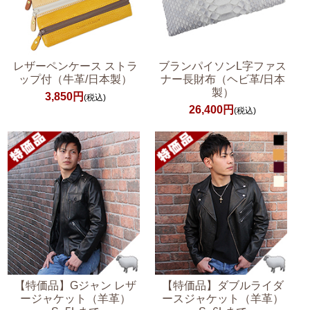
レザーペンケース ストラ
ブランパイソンL字ファス
ップ付（牛革/日本製）
ナー長財布（ヘビ革/日本
製）
3,850円
(税込)
26,400円
(税込)
【特価品】Gジャン レザ
【特価品】ダブルライダ
ージャケット（羊革）
ースジャケット（羊革）