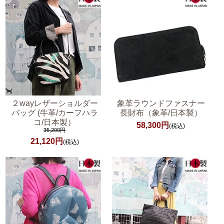
２wayレザーショルダー
象革ラウンドファスナー
バッグ (牛革/カーフハラ
長財布（象革/日本製）
コ/日本製）
58,300円
(税込)
35,200円
21,120円
(税込)