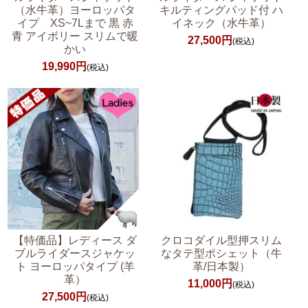
（水牛革）ヨーロッパタ
キルティングパッド付 ハ
イプ XS~7Lまで 黒 赤
イネック（水牛革）
青 アイボリー スリムで暖
27,500円
(税込)
かい
19,990円
(税込)
【特価品】レディース ダ
クロコダイル型押スリム
ブルライダースジャケッ
なタテ型ポシェット（牛
ト ヨーロッパタイプ (羊
革/日本製）
革）
11,000円
(税込)
27,500円
(税込)