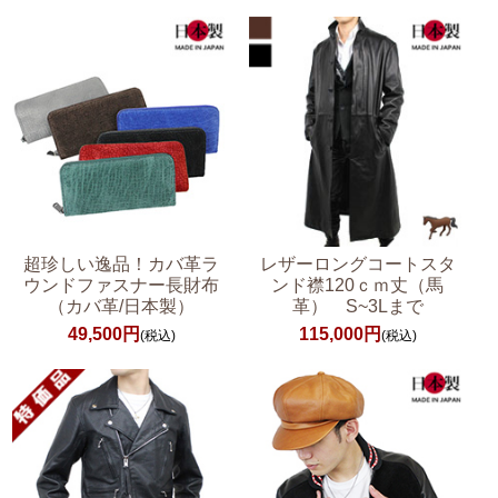
超珍しい逸品！カバ革ラ
レザーロングコートスタ
ウンドファスナー長財布
ンド襟120ｃｍ丈（馬
（カバ革/日本製）
革） S~3Lまで
49,500円
115,000円
(税込)
(税込)