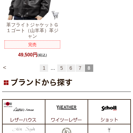
革フライトジャケットＧ
１ゴート（山羊革）革ジ
ャン
完売
49,500円
(税込)
<
1
…
5
6
7
8