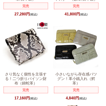
完売
完売
27,280円
41,800円
(税込)
(税込)
さり気なく個性を主張す
小さいながら存在感バツ
る！二つ折りパイソン財
グン！革小銭入れ（鰐
布（錦蛇革）
革）
完売
完売
17,160円
4,840円
(税込)
(税込)