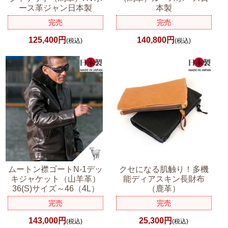
ース革ジャン日本製
本製
完売
完売
125,400円
140,800円
(税込)
(税込)
ムートン襟ゴートN-1デッ
クセになる肌触り！多機
キジャケット（山羊革）
能ディアスキン長財布
36(S)サイズ～46（4L）
（鹿革）
完売
完売
143,000円
25,300円
(税込)
(税込)