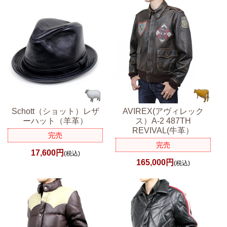
Schott（ショット）レザ
AVIREX(アヴィレック
ーハット（羊革）
ス）A-2 487TH
REVIVAL(牛革）
完売
完売
17,600円
(税込)
165,000円
(税込)