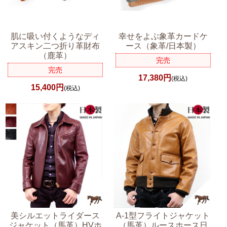
肌に吸い付くようなディ
幸せをよぶ象革カードケ
アスキン二つ折り革財布
ース（象革/日本製）
（鹿革）
完売
完売
17,380円
(税込)
15,400円
(税込)
美シルエットライダース
A-1型フライトジャケット
ジャケット（馬革）HVホ
（馬革）ルースホース日