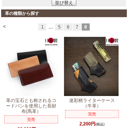
並び替え
革の種類から探す
<
1
…
5
6
7
8
革の宝石とも称されるコ
迷彩柄ライターケース
ードバンを使用した長財
（牛革）
布(馬革）
完売
完売
2,200円
(税込)