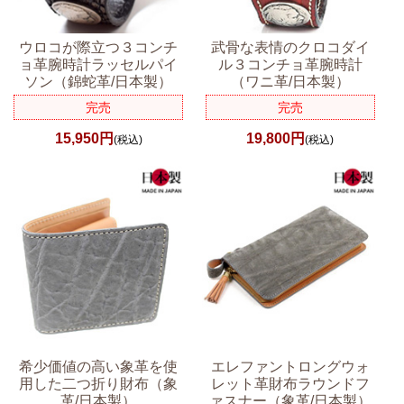
ウロコが際立つ３コンチ
武骨な表情のクロコダイ
ョ革腕時計ラッセルパイ
ル３コンチョ革腕時計
ソン（錦蛇革/日本製）
（ワニ革/日本製）
完売
完売
15,950円
19,800円
(税込)
(税込)
希少価値の高い象革を使
エレファントロングウォ
用した二つ折り財布（象
レット革財布ラウンドフ
革/日本製）
ァスナー（象革/日本製）