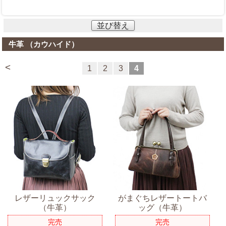
並び替え
牛革 （カウハイド）
<
1
2
3
4
レザーリュックサック
がまぐちレザートートバ
（牛革）
ッグ（牛革）
完売
完売