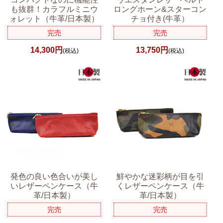
も抜群！カラフルミニウ
ロングホーン&スターコン
ォレット（牛革/日本製）
チョ付き(牛革）
完売
完売
14,300円
13,750円
(税込)
(税込)
発色の良い色合いが美し
鮮やかな迷彩柄が目を引
いレザーペンケース（牛
くレザーペンケース（牛
革/日本製）
革/日本製）
完売
完売