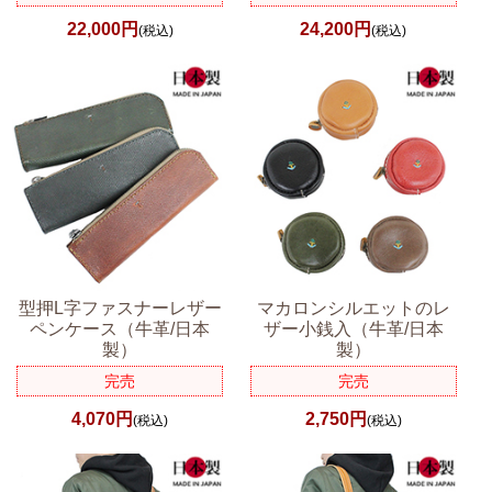
22,000円
24,200円
(税込)
(税込)
型押L字ファスナーレザー
マカロンシルエットのレ
ペンケース（牛革/日本
ザー小銭入（牛革/日本
製）
製）
完売
完売
4,070円
2,750円
(税込)
(税込)