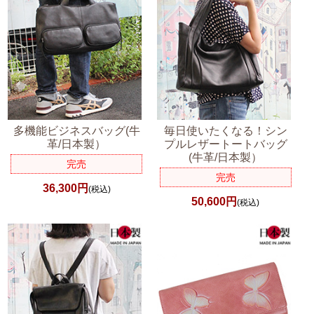
多機能ビジネスバッグ(牛
毎日使いたくなる！シン
革/日本製）
プルレザートートバッグ
(牛革/日本製）
完売
完売
36,300円
(税込)
50,600円
(税込)