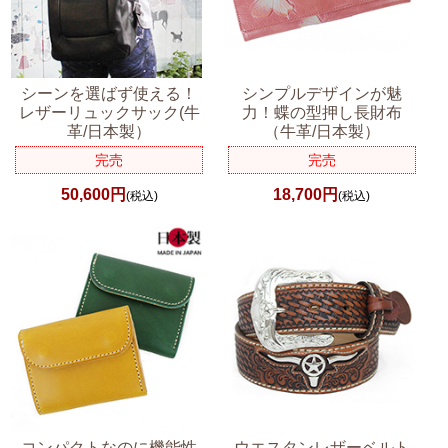
シーンを選ばず使える！
シンプルデザインが魅
レザーリュックサック(牛
力！蝶の型押し長財布
革/日本製）
（牛革/日本製）
完売
完売
50,600円
18,700円
(税込)
(税込)
コンパクトなのに機能性
ウエスタンレザーベルト