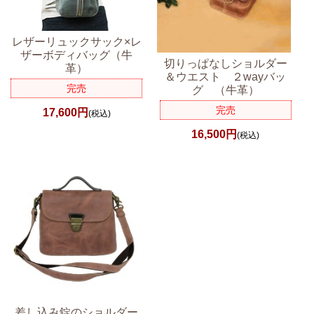
レザーリュックサック×レ
ザーボディバッグ（牛
切りっぱなしショルダー
革）
＆ウエスト ２wayバッ
完売
グ （牛革）
完売
17,600円
(税込)
16,500円
(税込)
差し込み錠のショルダー