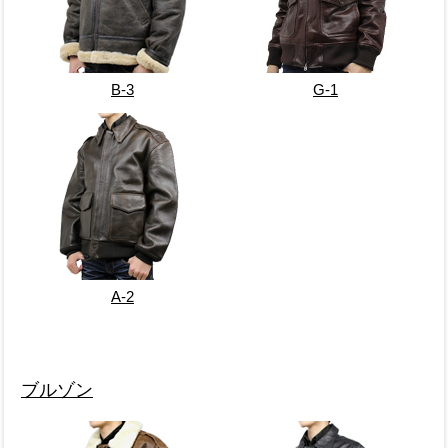
B-3
G-1
A-2
ブルゾン