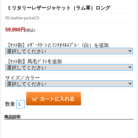
ミリタリーレザージャケット（ラム革）ロング
05-leather-jacket13
59,990円
(税込)
【ｾｯﾄ割】ﾚｻﾞｰｸﾘｰﾝとﾐﾝｸｵｲﾙｽﾌﾟﾚｰ（白）を追加
【ｾｯﾄ割】馬毛ﾌﾞﾗｼを追加
サイズ／カラー
数量
商品説明