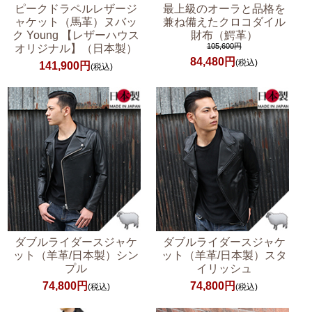
ピークドラペルレザージ
最上級のオーラと品格を
ャケット（馬革）ヌバッ
兼ね備えたクロコダイル
ク Young 【レザーハウス
財布（鰐革）
105,600円
オリジナル】（日本製）
84,480円
(税込)
141,900円
(税込)
ダブルライダースジャケ
ダブルライダースジャケ
ット（羊革/日本製）シン
ット（羊革/日本製）スタ
プル
イリッシュ
74,800円
74,800円
(税込)
(税込)