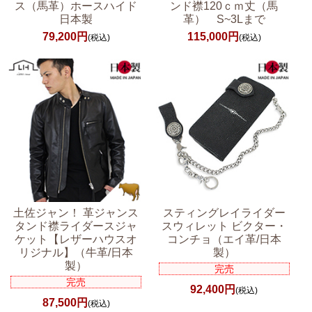
ス（馬革）ホースハイド
ンド襟120ｃｍ丈（馬
日本製
革） S~3Lまで
79,200円
115,000円
(税込)
(税込)
土佐ジャン！ 革ジャンス
スティングレイライダー
タンド襟ライダースジャ
スウィレット ビクター・
ケット【レザーハウスオ
コンチョ（エイ革/日本
リジナル】（牛革/日本
製）
製）
完売
完売
92,400円
(税込)
87,500円
(税込)