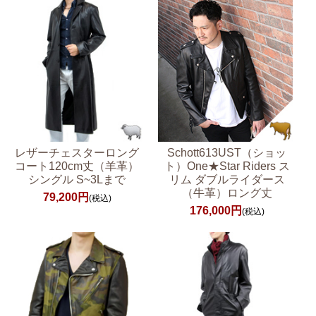
レザーチェスターロング
Schott613UST（ショッ
コート120cm丈（羊革）
ト）One★Star Riders ス
シングル S~3Lまで
リム ダブルライダース
（牛革）ロング丈
79,200円
(税込)
176,000円
(税込)