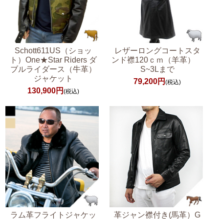
Schott611US（ショッ
レザーロングコートスタ
ト）One★Star Riders ダ
ンド襟120ｃｍ（羊革）
ブルライダース（牛革）
S~3Lまで
ジャケット
79,200円
(税込)
130,900円
(税込)
ラム革フライトジャケッ
革ジャン襟付き(馬革）G