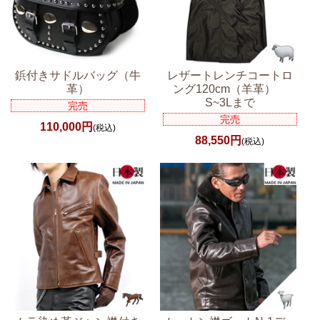
鋲付きサドルバッグ（牛
レザートレンチコートロ
革）
ング120cm（羊革）
S~3Lまで
完売
完売
110,000円
(税込)
88,550円
(税込)