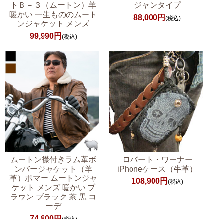
トＢ－３（ムートン）羊
ジャンタイプ
暖かい 一生もののムート
88,000円
(税込)
ンジャケット メンズ
99,990円
(税込)
ムートン襟付きラム革ボ
ロバート・ワーナー
ンバージャケット（羊
iPhoneケース（牛革）
革）ボマー ムートンジャ
108,900円
(税込)
ケット メンズ 暖かい ブ
ラウン ブラック 茶 黒 コ
ーデ
74,800円