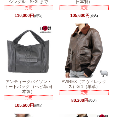
シングル S~3Lまで
日本製）
完売
完売
110,000円
105,600円
(税込)
(税込)
アンティークパイソン・
AVIREX（アヴィレック
トートバッグ （ヘビ革/日
ス）G-1（羊革）
本製）
完売
完売
80,300円
(税込)
105,600円
(税込)