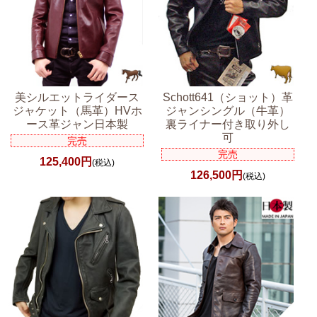
美シルエットライダース
Schott641（ショット）革
ジャケット（馬革）HVホ
ジャンシングル（牛革）
ース革ジャン日本製
裏ライナー付き取り外し
可
完売
完売
125,400円
(税込)
126,500円
(税込)