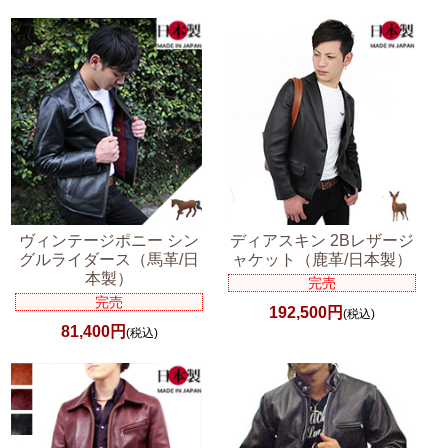
ヴィンテージポニー シン
ディアスキン 2Bレザージ
グルライダース（馬革/日
ャケット（鹿革/日本製）
本製）
完売
完売
192,500円
(税込)
81,400円
(税込)