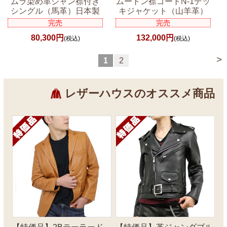
ムラ染め革ジャン襟付き
ムートン襟ゴートN-1デッ
シングル（馬革）日本製
キジャケット（山羊革）
完売
完売
80,300円
132,000円
(税込)
(税込)
>
1
2
レザーハウスのオススメ商品