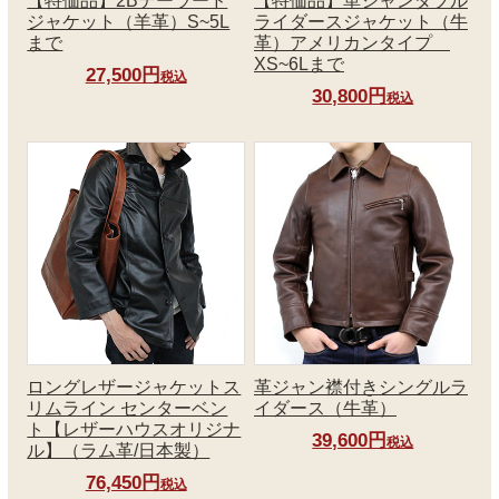
【特価品】2Bテーラード
【特価品】革ジャンダブル
ジャケット（羊革）S~5L
ライダースジャケット（牛
まで
革）アメリカンタイプ
XS~6Lまで
27,500円
税込
30,800円
税込
ロングレザージャケットス
革ジャン襟付きシングルラ
リムライン センターベン
イダース（牛革）
ト【レザーハウスオリジナ
39,600円
税込
ル】（ラム革/日本製）
76,450円
税込