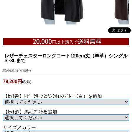
レザーチェスターロングコート120cm丈（羊革）シングル
S~3Lまで
05-leather-coat-7
79,200円
(税込)
【ｾｯﾄ割】ﾚｻﾞｰｸﾘｰﾝとﾐﾝｸｵｲﾙｽﾌﾟﾚｰ（白）を追加
【ｾｯﾄ割】馬毛ﾌﾞﾗｼを追加
サイズ／カラー