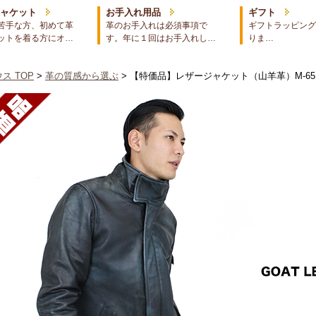
ジャケット
お手入れ用品
ギフト
苦手な方、初めて革
革のお手入れは必須事項で
ギフトラッピング
ットを着る方にオ…
す。年に１回はお手入れし…
りま…
ス TOP
>
革の質感から選ぶ
> 【特価品】レザージャケット（山羊革）M-6