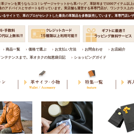
な革ジャンを買うならココ！レザージャケットから革バッグ、革財布まで1000アイテム以上
入後のアドバイスとサポートを行っています。実店舗も運営する革専門店が、ワンクラス上
いるサイトで、革のプロがセレクトした最良の革製品を多数販売しています。革専門店レザ
商品一覧
価格で選ぶ
お支払い方法
お問合わせ
お店紹介
メンテナンスまで。革オタクの知恵袋日記
ショッピングガイド