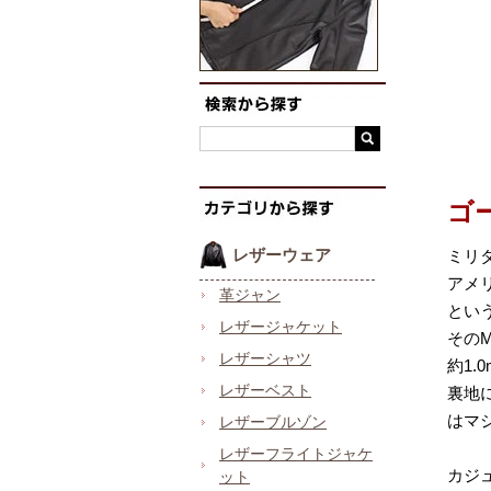
ゴ
レザーウェア
ミリ
アメ
革ジャン
とい
レザージャケット
その
レザーシャツ
約1
レザーベスト
裏地
はマ
レザーブルゾン
レザーフライトジャケ
カジ
ット