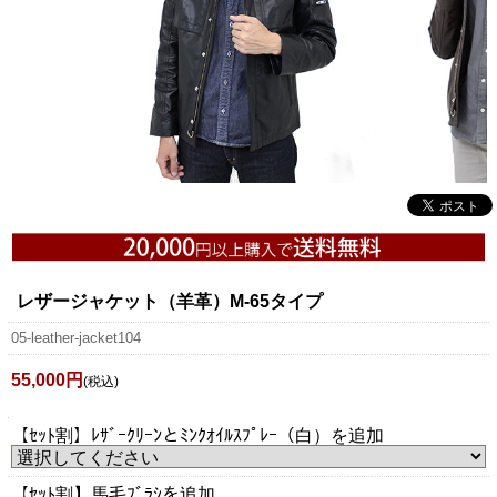
レザージャケット（羊革）M-65タイプ
05-leather-jacket104
55,000円
(税込)
【ｾｯﾄ割】ﾚｻﾞｰｸﾘｰﾝとﾐﾝｸｵｲﾙｽﾌﾟﾚｰ（白）を追加
【ｾｯﾄ割】馬毛ﾌﾞﾗｼを追加