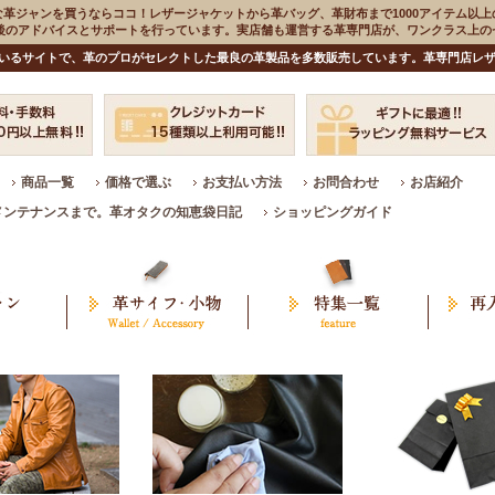
な革ジャンを買うならココ！レザージャケットから革バッグ、革財布まで1000アイテム以上
入後のアドバイスとサポートを行っています。実店舗も運営する革専門店が、ワンクラス上
いるサイトで、革のプロがセレクトした最良の革製品を多数販売しています。革専門店レザ
商品一覧
価格で選ぶ
お支払い方法
お問合わせ
お店紹介
メンテナンスまで。革オタクの知恵袋日記
ショッピングガイド