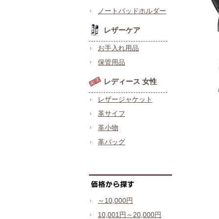
ノートパッドホルダー
レザーケア
お手入れ用品
保管用品
レディース 女性
レザージャケット
革サイフ
革小物
革バッグ
～10,000円
10,001円～20,000円