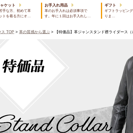
ジャケット
お手入れ用品
ギフト
苦手な方、初めて革
革のお手入れは必須事項で
ギフトラッピング
ットを着る方にオ…
す。年に１回はお手入れし…
りま…
ス TOP
>
革の質感から選ぶ
> 【特価品】革ジャンスタンド襟ライダース（水