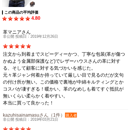
この商品の平均評価
4.80
革マニアさん
非公開 投稿日：2019年12月26日
注文から到着までスピーディーかつ、丁寧な包装(革が傷つ
かぬよう金属部保護など)でレザーハウスさんの革に対す
る、そして顧客に対する気づかいを感じた。
元々革ジャン何着か持っていて厳しい目で見るのだが文句
の付け所が無い。この価格で裏地が中綿キルティングとか
コスパが凄すぎる！暖かい。革のなめしも着てすぐ抵抗が
無いくらい柔らかく着やすい。
本当に買って良かった！
kazuhisainamasuさん（1件）
購入者
非公開 投稿日：2019年03月21日