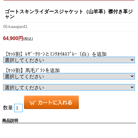
ゴートスキンライダースジャケット（山羊革）襟付き革ジ
ャン
05-kawajan41
64,900円
(税込)
【ｾｯﾄ割】ﾚｻﾞｰｸﾘｰﾝとﾐﾝｸｵｲﾙｽﾌﾟﾚｰ（白）を追加
【ｾｯﾄ割】馬毛ﾌﾞﾗｼを追加
数量
商品説明