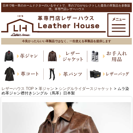
日本で唯一革のホームドクターのいるサイトで、革のプロがセレクトした最良の革製品を多数販
売。革専門店レザーハウス
今良かったらいい革製品ではなく、一生使える革製品を提供します
レザーハウス TOP
>
革ジャン
>
シングルライダースジャケット
> ムラ染
め革ジャン襟付きシングル（馬革）日本製