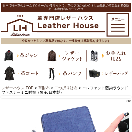
日本で唯一革のホームドクターのいるサイトで、革のプロがセレクトした最良の革製品を多数販
売。革専門店レザーハウス
今良かったらいい革製品ではなく、一生使える革製品を提供します
レザーハウス TOP
>
革財布
>
二つ折り財布
> エレファント藍染ラウンド
ファスナーミニ財布（象革/日本製）