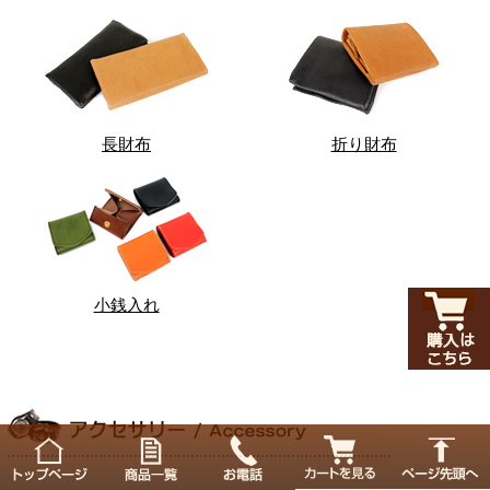
長財布
折り財布
小銭入れ