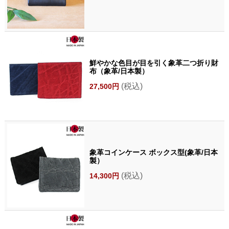
鮮やかな色目が目を引く象革二つ折り財
布（象革/日本製）
(税込)
27,500円
象革コインケース ボックス型(象革/日本
製）
(税込)
14,300円