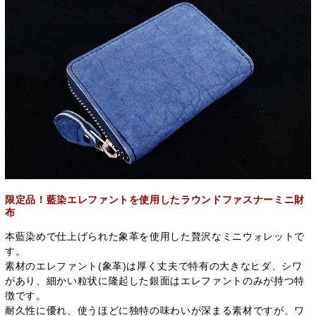
限定品！藍染エレファントを使用したラウンドファスナーミニ財
布
本藍染めで仕上げられた象革を使用した贅沢なミニウォレットで
す。
素材のエレファント(象革)は厚く丈夫で特有の大きなヒダ、シワ
があり、細かい粒状に隆起した銀面はエレファントのみが持つ特
徴です。
耐久性に優れ、使うほどに独特の味わいが深まる素材ですが、ワ