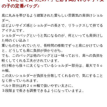
の子の定番バッグ♪
底に丸みを帯びるよう縫製された愛らしい雰囲気の肩掛けショル
ダー。
ほどよいサイズ感とショルダーの長さで、リラックスして持てる
アイテムです。
ショルダーバッグというと気になるのが、何といっても肩掛けし
た時のくい込み！
重いものをいれていたり、長時間の移動でずっと肩にかけている
と、どうしても肩に負担が掛かりがち。
でも、このバッグは他のバッグとは一味っており、肩への負担を
軽くしてくれる工夫がされています。
付け根から徐々に太くなっているショルダー部分は、最大で５ｃ
ｍ幅。
この太いショルダーが負担を分散してくれるので、気にすること
なく持っていられます。
ベルト部分は約２ｃｍ幅で扱いやすい太さに。
３段階まで長さを調整できるようになっていますよ。