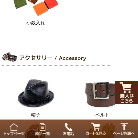
小銭入れ
帽子
ベルト