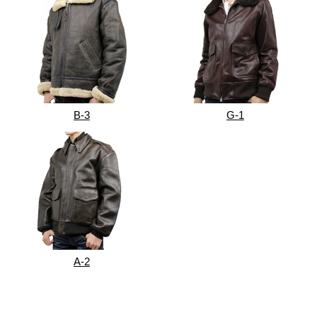
B-3
G-1
A-2