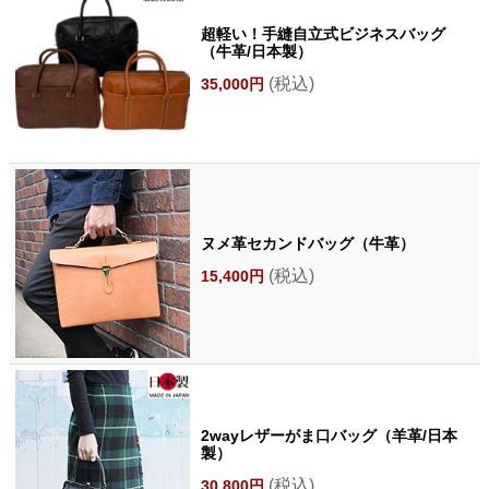
超軽い！手縫自立式ビジネスバッグ
（牛革/日本製）
(税込)
35,000円
ヌメ革セカンドバッグ（牛革）
(税込)
15,400円
2wayレザーがま口バッグ（羊革/日本
製）
(税込)
30,800円