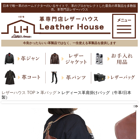
日本で唯一革のホームドクターのいるサイトで、革のプロがセレクトした最良の革製品を多数販
売。革専門店レザーハウス
今良かったらいい革製品ではなく、一生使える革製品を提供します
レザーハウス TOP
>
革バッグ
> レディース革肩掛けバッグ（牛革/日本
製）