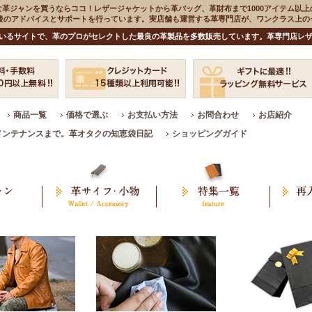
な革ジャンを買うならココ！レザージャケットから革バッグ、革財布まで1000アイテム以上
入後のアドバイスとサポートを行っています。実店舗も運営する革専門店が、ワンクラス上
いるサイトで、革のプロがセレクトした最良の革製品を多数販売しています。革専門店レザ
商品一覧
価格で選ぶ
お支払い方法
お問合わせ
お店紹介
メンテナンスまで。革オタクの知恵袋日記
ショッピングガイド