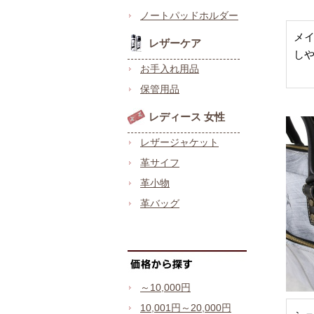
ノートパッドホルダー
メ
レザーケア
し
お手入れ用品
保管用品
レディース 女性
レザージャケット
革サイフ
革小物
革バッグ
～10,000円
10,001円～20,000円