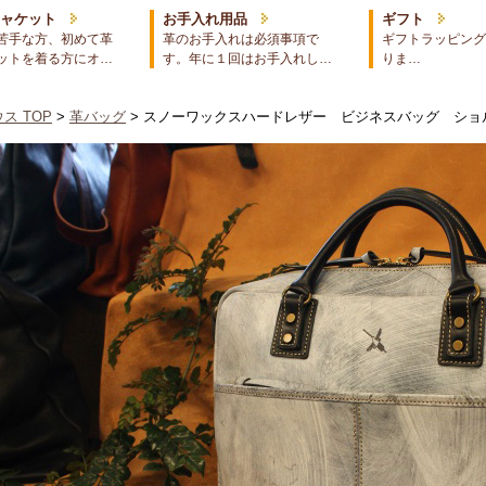
ジャケット
お手入れ用品
ギフト
苦手な方、初めて革
革のお手入れは必須事項で
ギフトラッピング
ットを着る方にオ…
す。年に１回はお手入れし…
りま…
ス TOP
>
革バッグ
> スノーワックスハードレザー ビジネスバッグ ショ