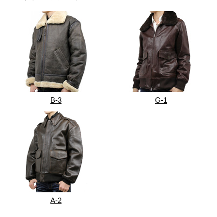
B-3
G-1
A-2